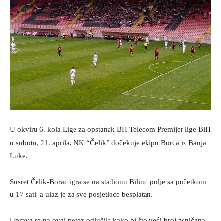
U okviru 6. kola Lige za opstanak BH Telecom Premijer lige BiH
u subotu, 21. aprila, NK “Čelik” dočekuje ekipu Borca iz Banja
Luke.
Susret Čelik-Borac igra se na stadionu Bilino polje sa početkom
u 17 sati, a ulaz je za sve posjetioce besplatan.
Uprava se na ovaj potez odlučila kako bi što veći broj zeničana