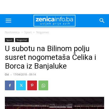
Naslovnica
Sport
Nogomet
Sport
Nogomet
U subotu na Bilinom polju
susret nogometaša Čelika i
Borca iz Banjaluke
Od
-
17/04/2018 - 09:14