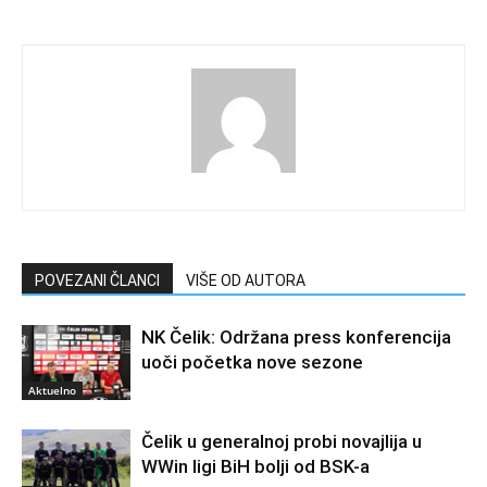
POVEZANI ČLANCI
VIŠE OD AUTORA
NK Čelik: Održana press konferencija
uoči početka nove sezone
Aktuelno
Čelik u generalnoj probi novajlija u
WWin ligi BiH bolji od BSK-a