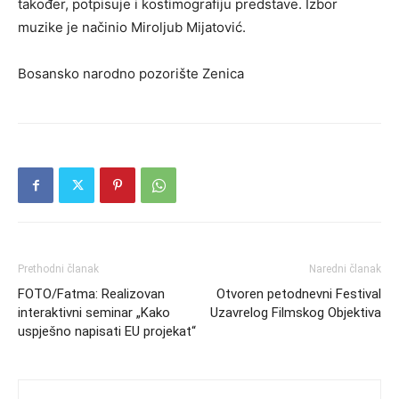
također, potpisuje i kostimografiju predstave. Izbor
muzike je načinio Miroljub Mijatović.
Bosansko narodno pozorište Zenica
Prethodni članak
Naredni članak
FOTO/Fatma: Realizovan
Otvoren petodnevni Festival
interaktivni seminar „Kako
Uzavrelog Filmskog Objektiva
uspješno napisati EU projekat“