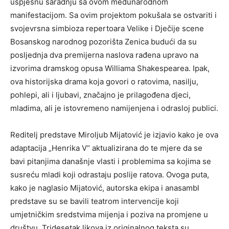
uspješnu saradnju sa ovom međunarodnom
manifestacijom. Sa ovim projektom pokušala se ostvariti i
svojevrsna simbioza repertoara Velike i Dječije scene
Bosanskog narodnog pozorišta Zenica budući da su
posljednja dva premijerna naslova rađena upravo na
izvorima dramskog opusa Williama Shakespearea. Ipak,
ova historijska drama koja govori o ratovima, nasilju,
pohlepi, ali i ljubavi, značajno je prilagođena djeci,
mladima, ali je istovremeno namijenjena i odrasloj publici.
Reditelj predstave Miroljub Mijatović je izjavio kako je ova
adaptacija „Henrika V“ aktualizirana do te mjere da se
bavi pitanjima današnje vlasti i problemima sa kojima se
susreću mladi koji odrastaju poslije ratova. Ovoga puta,
kako je naglasio Mijatović, autorska ekipa i anasambl
predstave su se bavili teatrom intervencije koji
umjetničkim sredstvima mijenja i poziva na promjene u
društvu. Tridesetak likova iz originalnog teksta su