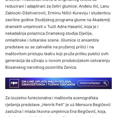
reducirani i adaptirani za četiri glumice: Anđelu Ilić, Lanu
Zablocki-Džehverović, Erminu Nišić-Kureviju i studenticu
završne godine Studijskog programa glume na Akademiji
dramskih umjetnosti u Tuzli Adna Hasanić, koja je i
nekadašnja polaznica Dramskog studija Dječije,
omladinske i lutkarske scene. Glumice iz ansambla
predstave su se zahvalile na pruženoj prilici i na
maštovitom pristupu teatru koji pruža priliku publici svih
generacija da uživaju u novom produkcijskom ostvarenju
Bosanskog narodnog pozorišta Zenica.
Za izuzetno funkcionalna i maštovita scenografska
rješenja predstave „Henrik Peti“ je uz Mensura Begičević
zaslužna i mlada likovna umjetnica Ena Begičević, koja,