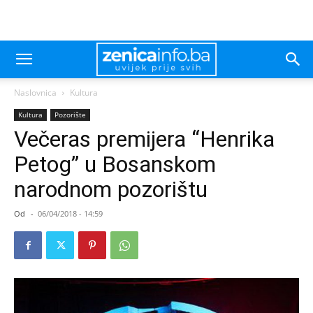
Naslovnica
Kultura
Kultura
Pozorište
Večeras premijera “Henrika
Petog” u Bosanskom
narodnom pozorištu
Od
-
06/04/2018 - 14:59