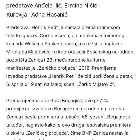
predstave Anđela Ilić, Ermina Nišić-
Kurevija i Adna Hasanić.
Predstava „Henrik Peti“ je nastala prema dramskom
tekstu Ignacea Cornelissena, po motivima istoimenog
komada Williama Shakespearea, a u režiji i adaptaciji
Miroljuba Mijatovića i u koprodukciji Bosanskog narodnog
pozorišta Zenica i 23. međunarodne kulturne
manifestacije „Zeničko proljeće“ 2018. Premijerna
izvedba predstave „Henrik Peti“ će biti upriličena u petak,
6. aprila u 19 sati na Maloj sceni „Žarko Mijatović“.
Prema riječima direktora Begagića, ovo je 724.
premijerna izvedba u Bosanskom narodnom pozorištu
Zenica i šesta premijera u tekućoj 68. sezoni. Begagić je,
također, naglasio kako je ovo druga festivalska premijera
u okviru „Zeničkog proljeća“, čime BNP Zenica nastavlja