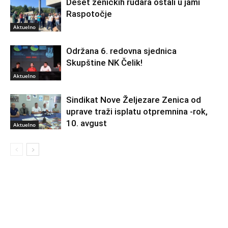
Deset zeničkih rudara ostali u jami
Raspotočje
Aktuelno
Održana 6. redovna sjednica
Skupštine NK Čelik!
Aktuelno
Sindikat Nove Željezare Zenica od
uprave traži isplatu otpremnina -rok,
10. avgust
Aktuelno