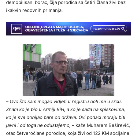
demobilisani borac, čija porodica sa četiri člana živi bez
ikakvih redovnih primanja.
–
Ovo što sam mogao vidjeti u registru boli me u srcu.
Znam ko je bio u Armiji BiH, a ko je sada na spiskovima,
ko je sve dobijao pare od države. Ovi podaci moraju biti
javni i od toga ne odustajemo,
– kaže Muharem Beširević,
otac četveročlane porodice, koja živi od 122 KM socijalne