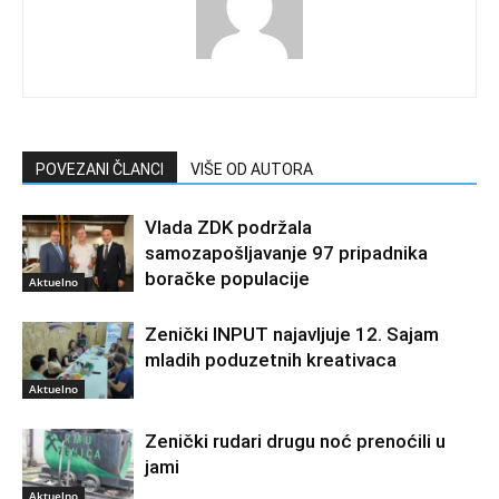
POVEZANI ČLANCI
VIŠE OD AUTORA
Vlada ZDK podržala
samozapošljavanje 97 pripadnika
boračke populacije
Aktuelno
Zenički INPUT najavljuje 12. Sajam
mladih poduzetnih kreativaca
Aktuelno
Zenički rudari drugu noć prenoćili u
jami
Aktuelno