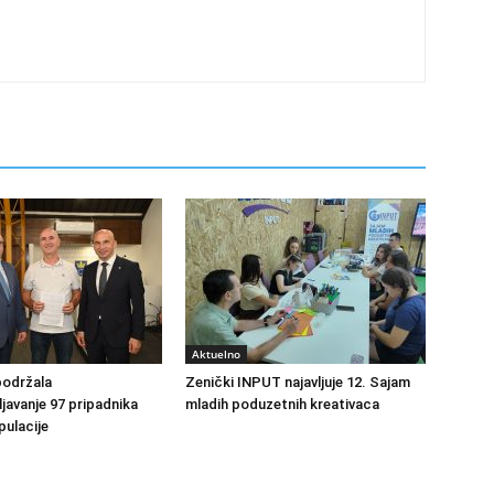
Aktuelno
podržala
Zenički INPUT najavljuje 12. Sajam
avanje 97 pripadnika
mladih poduzetnih kreativaca
ulacije