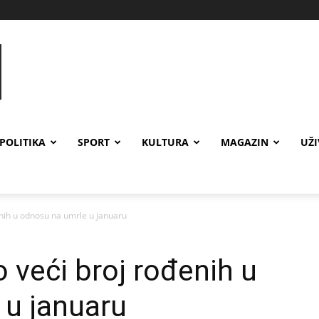
POLITIKA
SPORT
KULTURA
MAGAZIN
UŽ
nih u odnosu na umrle u januaru
 veći broj rođenih u
 u januaru