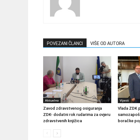
POVEZANI ČLANCI
VIŠE OD AUTORA
Aktuelno
Vijesti
Zavod zdravstvenog osiguranja
Vlada ZDK 
ZDK- dodatni rok rudarima za ovjeru
samozapošlj
zdravstvenih knjižica
boračke pop