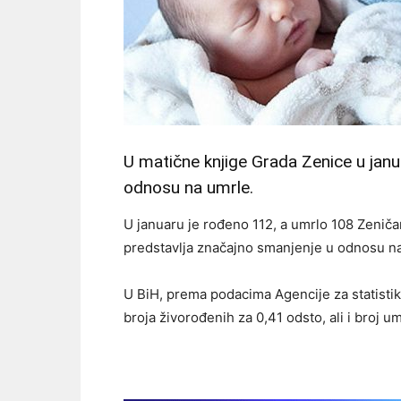
U matične knjige Grada Zenice u janu
odnosu na umrle.
U januaru je rođeno 112, a umrlo 108 Zeniča
predstavlja značajno smanjenje u odnosu na
U BiH, prema podacima Agencije za statistiku
broja živorođenih za 0,41 odsto, ali i broj umr