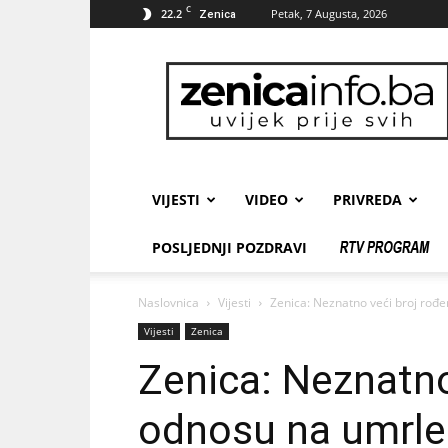
C
22.2
Petak, 7 Augusta, 2026
Zenica
zenicainfo.ba
VIJESTI
VIDEO
PRIVREDA
POSLJEDNJI POZDRAVI
Naslovnica
Vijesti
Zenica: Neznatno veći broj rođe
Vijesti
Zenica
Zenica: Neznatno
odnosu na umrle