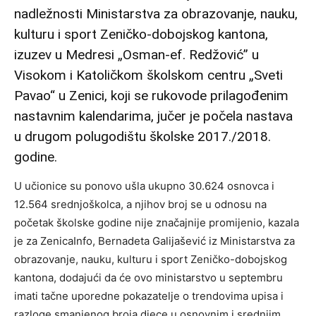
nadležnosti Ministarstva za obrazovanje, nauku,
kulturu i sport Zeničko-dobojskog kantona,
izuzev u Medresi „Osman-ef. Redžović” u
Visokom i Katoličkom školskom centru „Sveti
Pavao“ u Zenici, koji se rukovode prilagođenim
nastavnim kalendarima, jučer je počela nastava
u drugom polugodištu školske 2017./2018.
godine.
U učionice su ponovo ušla ukupno 30.624 osnovca i
12.564 srednjoškolca, a njihov broj se u odnosu na
početak školske godine nije značajnije promijenio, kazala
je za ZenicaInfo, Bernadeta Galijašević iz Ministarstva za
obrazovanje, nauku, kulturu i sport Zeničko-dobojskog
kantona, dodajući da će ovo ministarstvo u septembru
imati tačne uporedne pokazatelje o trendovima upisa i
razloge smanjenog broja djece u osnovnim i srednjim