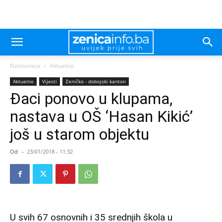
Naslovnica
Aktuelno
Aktuelno
Vijesti
Zeničko - dobojski kanton
Đaci ponovo u klupama,
nastava u OŠ ‘Hasan Kikić’
još u starom objektu
Od
-
23/01/2018 - 11:32
U svih 67 osnovnih i 35 srednjih škola u