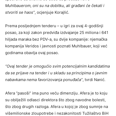
Muhlbauerom, oni su na dobitku, ali građani će čekati i
stvoriti se haos”
, ocjenjuje Korajlić.
Prema posljednjem tenderu – u igri za ovaj 4-godišnji
posao, za koji zakon predviđa izdvajanje 25 miliona i 641
hiljada maraka bez PDV-a, su dvije kompanije: njemačka
kompanija Veridos i javnosti poznati Muhlbauer, koji već
godinama obavlja ovaj posao.
“Ovaj tender je omogućio svim potencijalnim kandidatima
da se prijave na tender i u skladu sa principima o javnim
nabavkama nema favorizovanja ponuđača”
, tvrdi Nanić.
Afera “pasoši” ima puno veću dimenziju. Afera je to koju
su obilježili odlasci direktora što zbog navodne bolesti,
što zbog drugih razloga. Afera u kojoj je zbog sumnje na
višemilionske zloupotrebe i nezakonitosti Tužilaštvo BiH