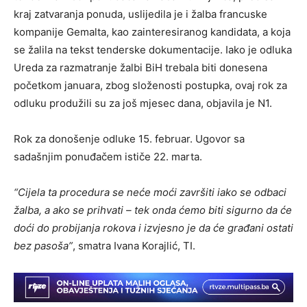
kraj zatvaranja ponuda, uslijedila je i žalba francuske
kompanije Gemalta, kao zainteresiranog kandidata, a koja
se žalila na tekst tenderske dokumentacije. Iako je odluka
Ureda za razmatranje žalbi BiH trebala biti donesena
početkom januara, zbog složenosti postupka, ovaj rok za
odluku produžili su za još mjesec dana, objavila je N1.
Rok za donošenje odluke 15. februar. Ugovor sa
sadašnjim ponuđačem ističe 22. marta.
“Cijela ta procedura se neće moći završiti iako se odbaci
žalba, a ako se prihvati – tek onda ćemo biti sigurno da će
doći do probijanja rokova i izvjesno je da će građani ostati
bez pasoša”
, smatra Ivana Korajlić, TI.