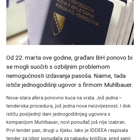
Od 22. marta ove godine, građani BiH ponovo bi
se mogli suočiti s ozbiljnim problemom
nemogućnosti izdavanja pasoša. Naime, tada
ističe jednogodišnji ugovor s firmom Muhlbauer.
Nova-stara afera ponovno kuca na vrata. Još jedna –
tenderska procedura, još jedna nova neizvijesnost. I dok
ističu posljednji dani jednogodišnjeg ugovora s
kompanijom Muhlbauer, novi ponuđač još nije izabran.
Prvi tender pao, drugi u tijeku. Iako je IDDEEA raspisala
tender za izbor ponuđača za nabavku knjižica, pred sami