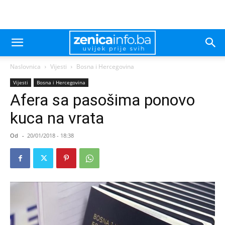
Naslovnica
Vijesti
Bosna i Hercegovina
Vijesti
Bosna i Hercegovina
Afera sa pasošima ponovo
kuca na vrata
Od
-
20/01/2018 - 18:38