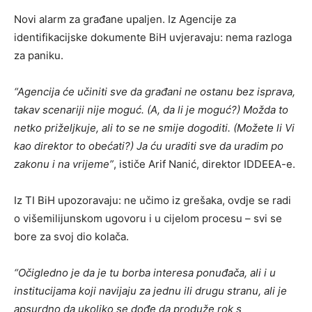
Novi alarm za građane upaljen. Iz Agencije za
identifikacijske dokumente BiH uvjeravaju: nema razloga
za paniku.
“Agencija će učiniti sve da građani ne ostanu bez isprava,
takav scenariji nije moguć. (A, da li je moguć?) Možda to
netko priželjkuje, ali to se ne smije dogoditi. (Možete li Vi
kao direktor to obećati?) Ja ću uraditi sve da uradim po
zakonu i na vrijeme”
, ističe Arif Nanić, direktor IDDEEA-e.
Iz TI BiH upozoravaju: ne učimo iz grešaka, ovdje se radi
o višemilijunskom ugovoru i u cijelom procesu – svi se
bore za svoj dio kolača.
“Očigledno je da je tu borba interesa ponuđača, ali i u
institucijama koji navijaju za jednu ili drugu stranu, ali je
apsurdno da ukoliko se dođe da produže rok s