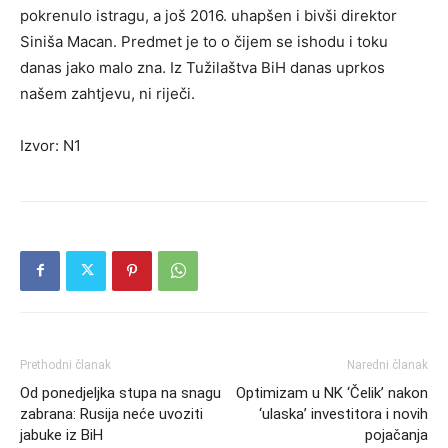
pokrenulo istragu, a još 2016. uhapšen i bivši direktor
Siniša Macan. Predmet je to o čijem se ishodu i toku
danas jako malo zna. Iz Tužilaštva BiH danas uprkos
našem zahtjevu, ni riječi.
Izvor:
N1
Prethodni članak
Naredni članak
Od ponedjeljka stupa na snagu
Optimizam u NK ‘Čelik’ nakon
zabrana: Rusija neće uvoziti
‘ulaska’ investitora i novih
jabuke iz BiH
pojačanja