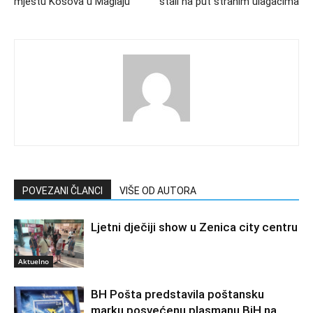
mjestu Kosova u Maglaju
stali na put stranim ulagačima
POVEZANI ČLANCI
VIŠE OD AUTORA
Ljetni dječiji show u Zenica city centru
Aktuelno
BH Pošta predstavila poštansku
marku posvećenu plasmanu BiH na