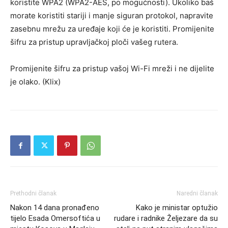
koristite WPA2 (WPA2-AES, po mogućnosti). Ukoliko baš
morate koristiti stariji i manje siguran protokol, napravite
zasebnu mrežu za uređaje koji će je koristiti. Promijenite
šifru za pristup upravljačkoj ploči vašeg rutera.
Promijenite šifru za pristup vašoj Wi-Fi mreži i ne dijelite
je olako. (Klix)
Prethodni članak
Naredni članak
Nakon 14 dana pronađeno
Kako je ministar optužio
tijelo Esada Omersoftića u
rudare i radnike Željezare da su