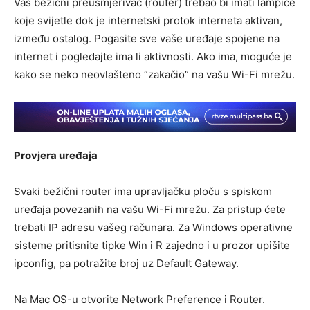
Vaš bežični preusmjerivač (router) trebao bi imati lampice
koje svijetle dok je internetski protok interneta aktivan,
između ostalog. Pogasite sve vaše uređaje spojene na
internet i pogledajte ima li aktivnosti. Ako ima, moguće je
kako se neko neovlašteno “zakačio” na vašu Wi-Fi mrežu.
Provjera uređaja
Svaki bežični router ima upravljačku ploču s spiskom
uređaja povezanih na vašu Wi-Fi mrežu. Za pristup ćete
trebati IP adresu vašeg računara. Za Windows operativne
sisteme pritisnite tipke Win i R zajedno i u prozor upišite
ipconfig, pa potražite broj uz Default Gateway.
Na Mac OS-u otvorite Network Preference i Router.