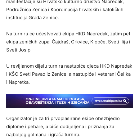
manifestacije su Hrvatsko kulturno društvo Napredak,
Podružnica Zenica i Koordinacija hrvatskih i katoličkih
institucija Grada Zenice.
Na turniru će učestvovati ekipa HKD Napredak, zatim pet
ekipa zeničkih župa: Čajdraš, Crkvice, Klopče, Sveti Ilija i
Sveti Josip.
U revijlanom dijelu turnira nastupiće djeca HKD Napredak
i KŠC Sveti Pavao iz Zenice, a nastupiće i veterani Čelika
i Napretka.
Organizator je za tri prvoplasirane ekipe obezbjedio
diplome i pehare, a biće dodijeljena i priznanja za
najboljeg golmana i igrača turnira.