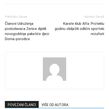
Prethodni članak
Naredni članak
Članovi Udruženja
Karate klub Alfa: Proteklu
poslodavaca Zenice dijelili
godinu obilježili odlični sportski
novogodišnje paketiće djeci
rezultati
Doma-porodice
POVEZANI ČLANCI
VIŠE OD AUTORA