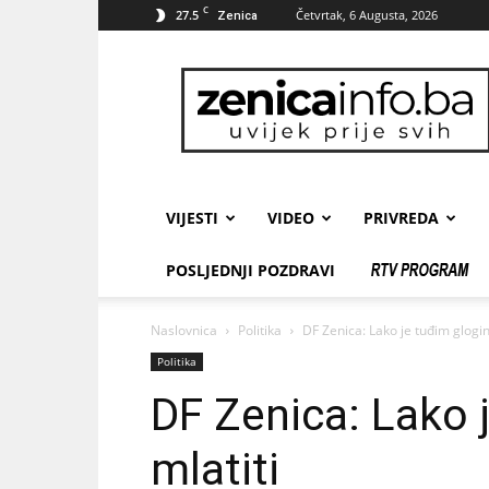
C
27.5
Četvrtak, 6 Augusta, 2026
Zenica
zenicainfo.ba
VIJESTI
VIDEO
PRIVREDA
POSLJEDNJI POZDRAVI
Naslovnica
Politika
DF Zenica: Lako je tuđim glogin
Politika
DF Zenica: Lako 
mlatiti