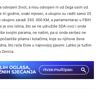
 za odvojeni život, a nisu odvojeni ni od čega osim od
je tri godine, svaki mjesec, a ukupno su radili samo 25
ije ukupno zaradi 350. 000 KM, a parlamentarac u FBiH
o je ovo istina, što se ne udružiše SDA-ovci i onda
iše svojim parama, ne našim, pa si onda serbez ne
 počastiše pitama i kolačima, koje su njihove žene
dna, što reče Đole u najnovijoj pjesmi. Lahko je tuđim
a Zenica.