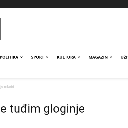
POLITIKA
SPORT
KULTURA
MAGAZIN
UŽ
je mlatiti
je tuđim gloginje