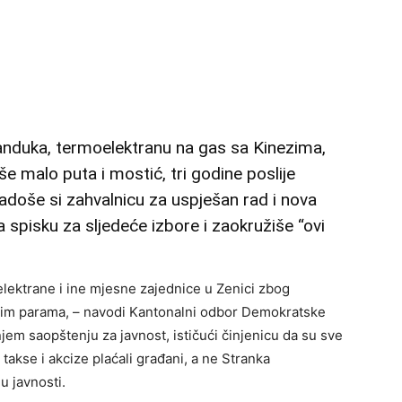
anduka, termoelektranu na gas sa Kinezima,
e malo puta i mostić, tri godine poslije
adoše si zahvalnicu za uspješan rad i nova
a spisku za sljedeće izbore i zaokružiše “ovi
elektrane i ine mjesne zajednice u Zenici zbog
ašim parama, – navodi Kantonalni odbor Demokratske
m saopštenju za javnost, ističući činjenicu da su sve
takse i akcize plaćali građani, a ne Stranka
u javnosti.