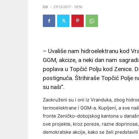
Od
-
27/12/2017 - 18:56
– Uvališe nam hidroelektranu kod Vr
GGM, akcize, a neki dan nam sagradiš
poplava u Topčić Polju kod Zenice. D
postignuća. Štrihiraše Topčić Polje n
su naši”.
Zaokruženi su i oni iz Vranduka, zbog hidro
termoelektrane i GGM-a. Kupljeni, a sve n
fronte Zeničko-dobojskog kantona u današnje
ove projekte, kroz poreze, razne doprinose, 
demokratske akcije, kako se želi predstaviti 