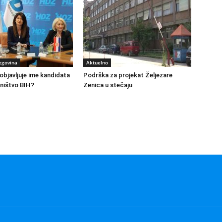
egovina
Aktuelno
bjavljuje ime kandidata
Podrška za projekat Željezare
ništvo BIH?
Zenica u stečaju