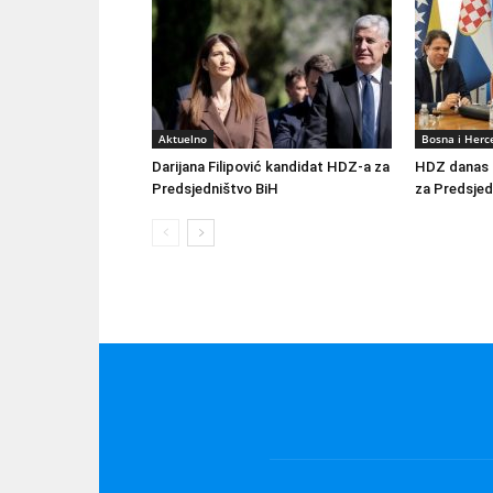
Aktuelno
Bosna i Herc
Darijana Filipović kandidat HDZ-a za
HDZ danas o
Predsjedništvo BiH
za Predsjed