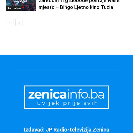
zaredom Trg slobode postaje Naše
mjesto – Bingo Ljetno kino Tuzla
Aktuelno
Izdavač: JP Radio-televizija Zenica