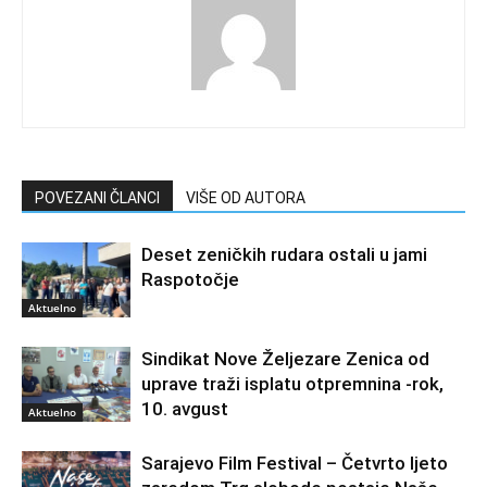
POVEZANI ČLANCI
VIŠE OD AUTORA
Deset zeničkih rudara ostali u jami
Raspotočje
Aktuelno
Sindikat Nove Željezare Zenica od
uprave traži isplatu otpremnina -rok,
10. avgust
Aktuelno
Sarajevo Film Festival – Četvrto ljeto