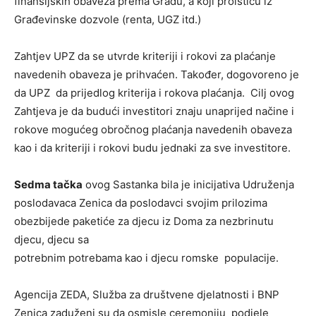
finansijskih obaveza prema Gradu, a koji proističu iz
Građevinske dozvole (renta, UGZ itd.)
Zahtjev UPZ da se utvrde kriteriji i rokovi za plaćanje
navedenih obaveza je prihvaćen. Također, dogovoreno je
da UPZ da prijedlog kriterija i rokova plaćanja. Cilj ovog
Zahtjeva je da budući investitori znaju unaprijed načine i
rokove mogućeg obročnog plaćanja navedenih obaveza
kao i da kriteriji i rokovi budu jednaki za sve investitore.
Sedma tačka
ovog Sastanka bila je inicijativa Udruženja
poslodavaca Zenica da poslodavci svojim prilozima
obezbijede paketiće za djecu iz Doma za nezbrinutu
djecu, djecu sa
potrebnim potrebama kao i djecu romske populacije.
Agencija ZEDA, Služba za društvene djelatnosti i BNP
Zenica zaduženi su da osmisle ceremoniju podjele