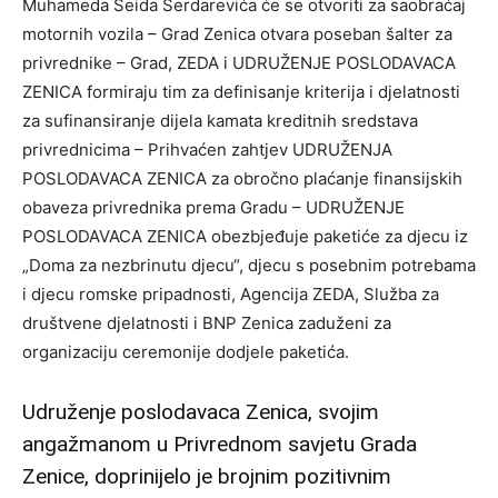
Muhameda Seida Serdarevića će se otvoriti za saobraćaj
motornih vozila – Grad Zenica otvara poseban šalter za
privrednike – Grad, ZEDA i UDRUŽENJE POSLODAVACA
ZENICA formiraju tim za definisanje kriterija i djelatnosti
za sufinansiranje dijela kamata kreditnih sredstava
privrednicima – Prihvaćen zahtjev UDRUŽENJA
POSLODAVACA ZENICA za obročno plaćanje finansijskih
obaveza privrednika prema Gradu – UDRUŽENJE
POSLODAVACA ZENICA obezbjeđuje paketiće za djecu iz
„Doma za nezbrinutu djecu“, djecu s posebnim potrebama
i djecu romske pripadnosti, Agencija ZEDA, Služba za
društvene djelatnosti i BNP Zenica zaduženi za
organizaciju ceremonije dodjele paketića.
Udruženje poslodavaca Zenica, svojim
angažmanom u Privrednom savjetu Grada
Zenice, doprinijelo je brojnim pozitivnim