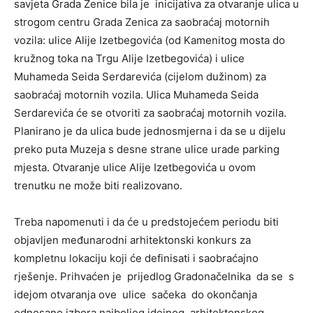
savjeta Grada Zenice bila je inicijativa za otvaranje ulica u
strogom centru Grada Zenica za saobraćaj motornih
vozila: ulice Alije Izetbegovića (od Kamenitog mosta do
kružnog toka na Trgu Alije Izetbegovića) i ulice
Muhameda Seida Serdarevića (cijelom dužinom) za
saobraćaj motornih vozila. Ulica Muhameda Seida
Serdarevića će se otvoriti za saobraćaj motornih vozila.
Planirano je da ulica bude jednosmjerna i da se u dijelu
preko puta Muzeja s desne strane ulice urade parking
mjesta. Otvaranje ulice Alije Izetbegovića u ovom
trenutku ne može biti realizovano.
Treba napomenuti i da će u predstojećem periodu biti
objavljen međunarodni arhitektonski konkurs za
kompletnu lokaciju koji će definisati i saobraćajno
rješenje. Prihvaćen je prijedlog Gradonačelnika da se s
idejom otvaranja ove ulice sačeka do okončanja
odnosano izbora najboljeg idejnog, arhitektonskog