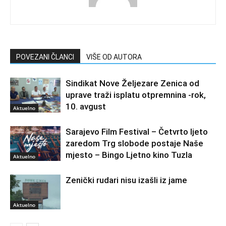
POVEZANI ČLANCI
VIŠE OD AUTORA
Sindikat Nove Željezare Zenica od
uprave traži isplatu otpremnina -rok,
10. avgust
Aktuelno
Sarajevo Film Festival – Četvrto ljeto
zaredom Trg slobode postaje Naše
mjesto – Bingo Ljetno kino Tuzla
Aktuelno
Zenički rudari nisu izašli iz jame
Aktuelno