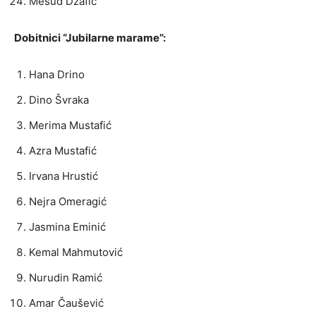
Mesud Džafić
Dobitnici “Jubilarne marame”:
Hana Drino
Dino Švraka
Merima Mustafić
Azra Mustafić
Irvana Hrustić
Nejra Omeragić
Jasmina Eminić
Kemal Mahmutović
Nurudin Ramić
Amar Čaušević