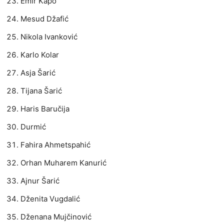
Emir Kapo
Mesud Džafić
Nikola Ivanković
Karlo Kolar
Asja Šarić
Tijana Šarić
Haris Baručija
Durmić
Fahira Ahmetspahić
Orhan Muharem Kanurić
Ajnur Šarić
Dženita Vugdalić
Dženana Mujčinović