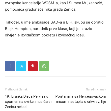
evropske kancelarije WOSM-a, kao i Sumea Mujkanović,
pomoćnica gradonačelnika grada Zenica,
Također, u ime ambasade SAD-a u BIH, skupu se obratio
Blejk Hempton, narednik prve klase, koji je izrazio
divljenje izviđačkom pokretu i izviđačkoj ideji.
Prethodni članak
Naredni članak
19. Igranka Djeca Perviza u
Pontanima sa Hercegovačkom
spomen na svirke, muzičare i
misom nastupila u crkvi sv. Ilije
Zenicu nekad