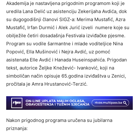
Akademija je nastavljena prigodnim programom koji je
uredila Lana Delić uz asistenciju Zekerijaha Avdića, dok
su dugogodišnji članovi SIGZ-a: Merima Mustafić, Azra
Mustafić, Irfan Durmić i Alek Jurić izveli numere koje su
obilježile četiri dosadašnja Festivala izviđačke pjesme.
Program su vodile šarmantne i mlade voditeljice Nina
Popović, Ella Mušinović i Nejra Avdić, uz pomoć
asistenata Elle Avdić i Hanada Huseinspahića. Prigodan
tekst, autorice Željke Knežević- Ivanković, koji na
simboličan način opisuje 65.godina izviđaštva u Zenici,
pročitala je Amra Hrustanović-Terzić.
Nakon prigodnog programa uručena su jubilarna
priznanja: