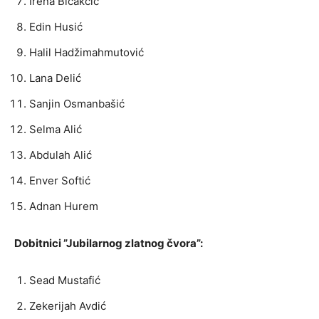
Irena Bičakćić
Edin Husić
Halil Hadžimahmutović
Lana Delić
Sanjin Osmanbašić
Selma Alić
Abdulah Alić
Enver Softić
Adnan Hurem
Dobitnici ”Jubilarnog zlatnog čvora”:
Sead Mustafić
Zekerijah Avdić