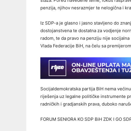
staža. Pored navedene teme, fokus rasprave
penzija, njihov nesrazmjer te nelogična i k
Iz SDP-a je glasno i jasno stavljeno do zna
dostojanstvena te dostatna za vodjenje norm
radom, te da pravo na penziju nije socijaln
Vlada Federacije BiH, na čelu sa premijero
Socijaldemokratska partija BiH nema većinu 
riješenja uz legalne političke instrumente pr
radničkih i gradjanskih prava, duboko naruš
FORUM SENIORA KO SDP BiH ZDK I GO SD