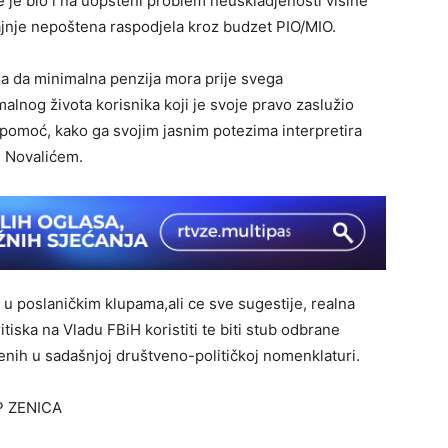
 je bio i na uopšteni problem neuskladjenosti visine
rajnje nepoštena raspodjela kroz budzet PIO/MIO.
nja da minimalna penzija mora prije svega
alnog života korisnika koji je svoje pravo zaslužio
a pomoć, kako ga svojim jasnim potezima interpretira
m Novalićem.
u poslaničkim klupama,ali ce sve sugestije, realna
itiska na Vladu FBiH koristiti te biti stub odbrane
enih u sadašnjoj društveno-političkoj nomenklaturi.
P ZENICA