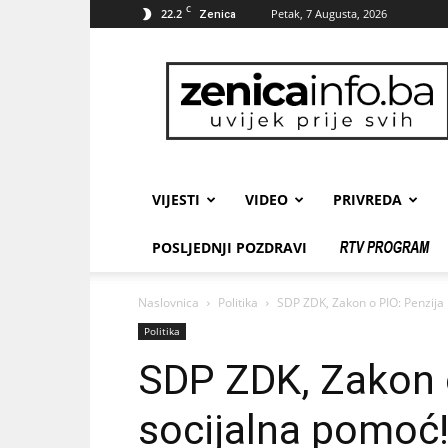
C
22.2
Petak, 7 Augusta, 2026
Zenica
zenicainfo.ba
VIJESTI
VIDEO
PRIVREDA
POSLJEDNJI POZDRAVI
Naslovnica
Politika
SDP ZDK, Zakon o PIO: Penzija 
Politika
SDP ZDK, Zakon o
socijalna pomoć