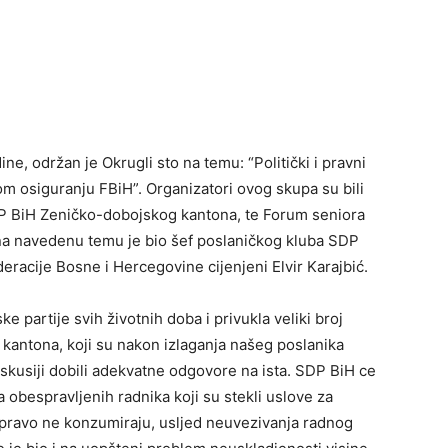
ine, održan je Okrugli sto na temu: “Politički i pravni
m osiguranju FBiH”. Organizatori ovog skupa su bili
P BiH Zeničko-dobojskog kantona, te Forum seniora
na navedenu temu je bio šef poslaničkog kluba SDP
acije Bosne i Hercegovine cijenjeni Elvir Karajbić.
 partije svih životnih doba i privukla veliki broj
kantona, koji su nakon izlaganja našeg poslanika
 diskusiji dobili adekvatne odgovore na ista. SDP BiH ce
a obespravljenih radnika koji su stekli uslove za
 pravo ne konzumiraju, usljed neuvezivanja radnog