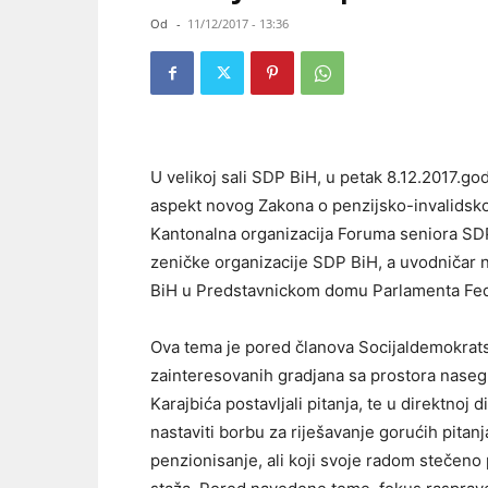
Od
-
11/12/2017 - 13:36
U velikoj sali SDP BiH, u petak 8.12.2017.god
aspekt novog Zakona o penzijsko-invalidsko
Kantonalna organizacija Foruma seniora SD
zeničke organizacije SDP BiH, a uvodničar 
BiH u Predstavnickom domu Parlamenta Feder
Ova tema je pored članova Socijaldemokratske
zainteresovanih gradjana sa prostora naseg 
Karajbića postavljali pitanja, te u direktnoj
nastaviti borbu za riješavanje gorućih pitanj
penzionisanje, ali koji svoje radom stečeno