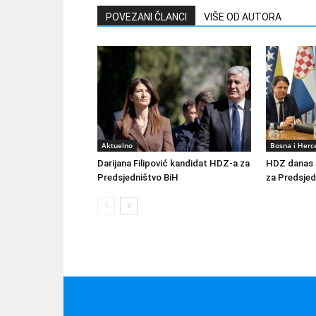
POVEZANI ČLANCI
VIŠE OD AUTORA
Aktuelno
Bosna i Herc
Darijana Filipović kandidat HDZ-a za
HDZ danas o
Predsjedništvo BiH
za Predsjed