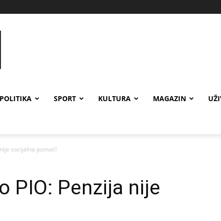
POLITIKA
SPORT
KULTURA
MAGAZIN
UŽ
nije socijalna pomoć!
 PIO: Penzija nije
!