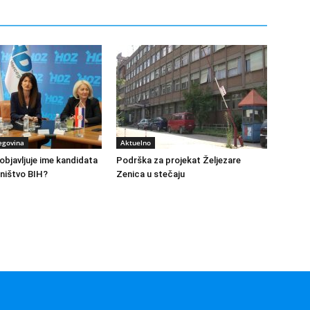
egovina
Aktuelno
bjavljuje ime kandidata
Podrška za projekat Željezare
ništvo BIH?
Zenica u stečaju