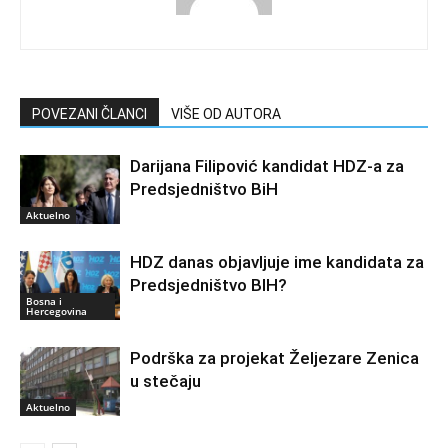
POVEZANI ČLANCI
VIŠE OD AUTORA
Darijana Filipović kandidat HDZ-a za
Predsjedništvo BiH
Aktuelno
HDZ danas objavljuje ime kandidata za
Predsjedništvo BIH?
Bosna i
Hercegovina
Podrška za projekat Željezare Zenica
u stečaju
Aktuelno