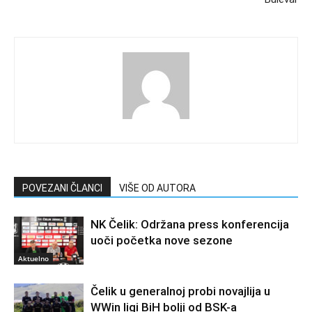
POVEZANI ČLANCI
VIŠE OD AUTORA
NK Čelik: Održana press konferencija
uoči početka nove sezone
Aktuelno
Čelik u generalnoj probi novajlija u
WWin ligi BiH bolji od BSK-a