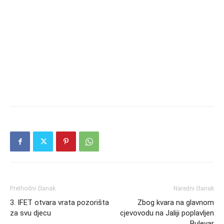
Prethodni članak
Naredni članak
3. IFET otvara vrata pozorišta
Zbog kvara na glavnom
za svu djecu
cjevovodu na Jaliji poplavljen
Bulevar