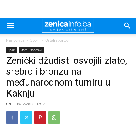
Naslovnica
Sport
Ostali sportovi
Sport
Ostali sportovi
Zenički džudisti osvojili zlato,
srebro i bronzu na
međunarodnom turniru u
Kaknju
Od
-
10/12/2017 - 12:12