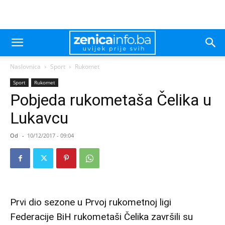
Naslovnica
Sport
Rukomet
Sport
Rukomet
Pobjeda rukometaša Čelika u
Lukavcu
Od
-
10/12/2017 - 09:04
Prvi dio sezone u Prvoj rukometnoj ligi
Federacije BiH rukometaši Čelika završili su