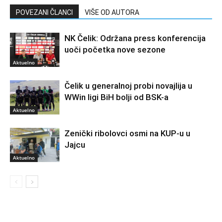
POVEZANI ČLANCI
VIŠE OD AUTORA
NK Čelik: Održana press konferencija
uoči početka nove sezone
Aktuelno
Čelik u generalnoj probi novajlija u
WWin ligi BiH bolji od BSK-a
Aktuelno
Zenički ribolovci osmi na KUP-u u
Jajcu
Aktuelno