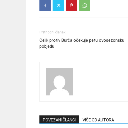
Prethodni članak
Čelik protiv Burča očekuje petu ovosezonsku
pobjedu
POVEZANI ČLANCI
VIŠE OD AUTORA