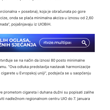
orcionalna + posebna), koja je obračunata po gore
ize, onda se plaća minimalna akciza u iznosu od 2,60
mada”, pojašnjavaju iz UIOBiH.
tvrđuje se na način da iznosi 80 posto minimalne
ramu. “Ova odluka predstavlja nastavak harmonizacije
a cigarete u Evropskoj uniji”, podsjeća se u saopćenju
ve prometom cigareta i duhana dužni su popisati zalihe
aviti nadležnom regionalnom centru UIO do 7. januara