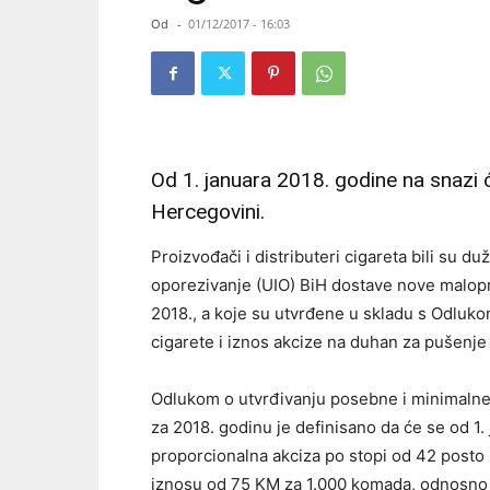
Od
-
01/12/2017 - 16:03
Od 1. januara 2018. godine na snazi će
Hercegovini.
Proizvođači i distributeri cigareta bili su d
oporezivanje (UIO) BiH dostave nove malopro
2018., a koje su utvrđene u skladu s Odluk
cigarete i iznos akcize na duhan za pušenje
Odlukom o utvrđivanju posebne i minimalne 
za 2018. godinu je definisano da će se od 1.
proporcionalna akciza po stopi od 42 posto 
iznosu od 75 KM za 1.000 komada, odnosno 