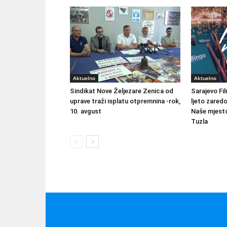
Aktuelno
Aktuelno
Sindikat Nove Željezare Zenica od
Sarajevo Fil
uprave traži isplatu otpremnina -rok,
ljeto zared
10. avgust
Naše mjesto
Tuzla