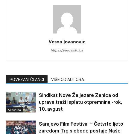
Vesna Jovanovic
https://zenicainfo.ba
POVEZANI ČLANCI
VIŠE OD AUTORA
Sindikat Nove Željezare Zenica od
uprave traži isplatu otpremnina -rok,
10. avgust
Aktuelno
Sarajevo Film Festival – Četvrto ljeto
zaredom Trg slobode postaje Naše