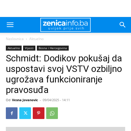
Naslovnica
Aktuelno
Aktuelno
Vijesti
Bosna i Hercegovina
Schmidt: Dodikov pokušaj da
uspostavi svoj VSTV ozbiljno
ugrožava funkcioniranje
pravosuđa
Od
Vesna Jovanovic
-
09/04/2025 - 14:11