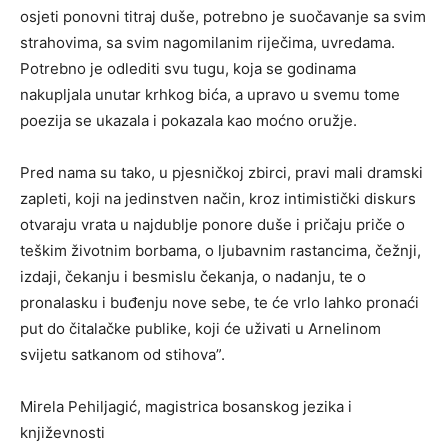
osjeti ponovni titraj duše, potrebno je suočavanje sa svim
strahovima, sa svim nagomilanim riječima, uvredama.
Potrebno je odlediti svu tugu, koja se godinama
nakupljala unutar krhkog bića, a upravo u svemu tome
poezija se ukazala i pokazala kao moćno oružje.
Pred nama su tako, u pjesničkoj zbirci, pravi mali dramski
zapleti, koji na jedinstven način, kroz intimistički diskurs
otvaraju vrata u najdublje ponore duše i pričaju priče o
teškim životnim borbama, o ljubavnim rastancima, čežnji,
izdaji, čekanju i besmislu čekanja, o nadanju, te o
pronalasku i buđenju nove sebe, te će vrlo lahko pronaći
put do čitalačke publike, koji će uživati u Arnelinom
svijetu satkanom od stihova”.
Mirela Pehiljagić, magistrica bosanskog jezika i
književnosti