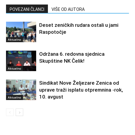
POVEZANI ČLANCI
VIŠE OD AUTORA
Deset zeničkih rudara ostali u jami
Raspotočje
Aktuelno
Održana 6. redovna sjednica
Skupštine NK Čelik!
Aktuelno
Sindikat Nove Željezare Zenica od
uprave traži isplatu otpremnina -rok,
10. avgust
Aktuelno