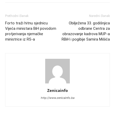
Prethodni članak
Naredni članak
Forto traži hitnu sjednicu
Obilježena 33. godišnjica
Vijeća ministara BiH povodom
odbrane Centra za
protjerivanja njemačke
obrazovanje kadrova MUP-a
ministrice iz RS-a
RBiH i pogibije Samira Mišića
Zenicainfo
http://www.zenicainfo.ba