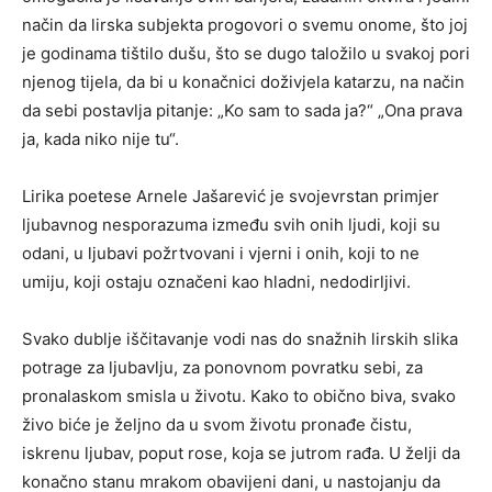
način da lirska subjekta progovori o svemu onome, što joj
je godinama tištilo dušu, što se dugo taložilo u svakoj pori
njenog tijela, da bi u konačnici doživjela katarzu, na način
da sebi postavlja pitanje: „Ko sam to sada ja?“ „Ona prava
ja, kada niko nije tu“.
Lirika poetese Arnele Jašarević je svojevrstan primjer
ljubavnog nesporazuma između svih onih ljudi, koji su
odani, u ljubavi požrtvovani i vjerni i onih, koji to ne
umiju, koji ostaju označeni kao hladni, nedodirljivi.
Svako dublje iščitavanje vodi nas do snažnih lirskih slika
potrage za ljubavlju, za ponovnom povratku sebi, za
pronalaskom smisla u životu. Kako to obično biva, svako
živo biće je željno da u svom životu pronađe čistu,
iskrenu ljubav, poput rose, koja se jutrom rađa. U želji da
konačno stanu mrakom obavijeni dani, u nastojanju da