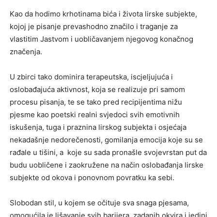
Kao da hodimo krhotinama bića i života lirske subjekte,
kojoj je pisanje prevashodno značilo i traganje za
vlastitim Jastvom i uobličavanjem njegovog konačnog
značenja.
U zbirci tako dominira terapeutska, iscjeljujuća i
oslobađajuća aktivnost, koja se realizuje pri samom
procesu pisanja, te se tako pred recipijentima nižu
pjesme kao poetski realni svjedoci svih emotivnih
iskušenja, tuga i praznina lirskog subjekta i osjećaja
nekadašnje nedorečenosti, gomilanja emocija koje su se
rađale u tišini, a koje su sada pronašle svojevrstan put da
budu uobličene i zaokružene na način oslobađanja lirske
subjekte od okova i ponovnom povratku ka sebi.
Slobodan stil, u kojem se očituje sva snaga pjesama,
omogućila je lišavanje svih barijera, zadanih okvira i jedini