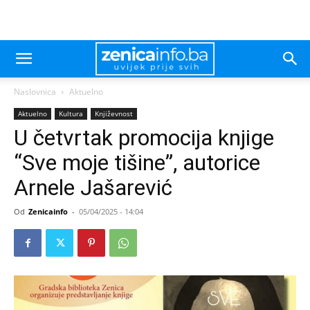
Naslovnica
Aktuelno
Aktuelno
Kultura
Književnost
U četvrtak promocija knjige
“Sve moje tišine”, autorice
Arnele Jašarević
Od
Zenicainfo
-
05/04/2025 - 14:04