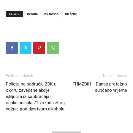
TAGOVI
nemila
nk bosna
nk čelik
Prethodni članak
Naredni članak
Policija na području ZDK u
FHMZBiH – Danas pretežno
okviru zavedene akcije
sunčano vrijeme
isključila iz saobraćaja i
sankcionisala 71 vozača zbog
vožnje pod djestvom alkohola