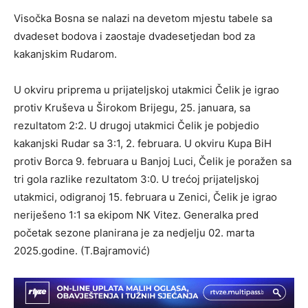
Visočka Bosna se nalazi na devetom mjestu tabele sa
dvadeset bodova i zaostaje dvadesetjedan bod za
kakanjskim Rudarom.
U okviru priprema u prijateljskoj utakmici Čelik je igrao
protiv Kruševa u Širokom Brijegu, 25. januara, sa
rezultatom 2:2. U drugoj utakmici Čelik je pobjedio
kakanjski Rudar sa 3:1, 2. februara. U okviru Kupa BiH
protiv Borca 9. februara u Banjoj Luci, Čelik je poražen sa
tri gola razlike rezultatom 3:0. U trećoj prijateljskoj
utakmici, odigranoj 15. februara u Zenici, Čelik je igrao
neriješeno 1:1 sa ekipom NK Vitez. Generalka pred
početak sezone planirana je za nedjelju 02. marta
2025.godine. (T.Bajramović)