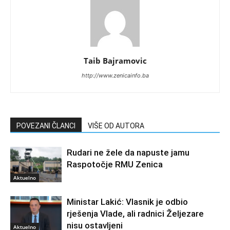
Taib Bajramovic
http://www.zenicainfo.ba
POVEZANI ČLANCI
VIŠE OD AUTORA
Rudari ne žele da napuste jamu
Raspotočje RMU Zenica
Aktuelno
Ministar Lakić: Vlasnik je odbio
rješenja Vlade, ali radnici Željezare
nisu ostavljeni
Aktuelno