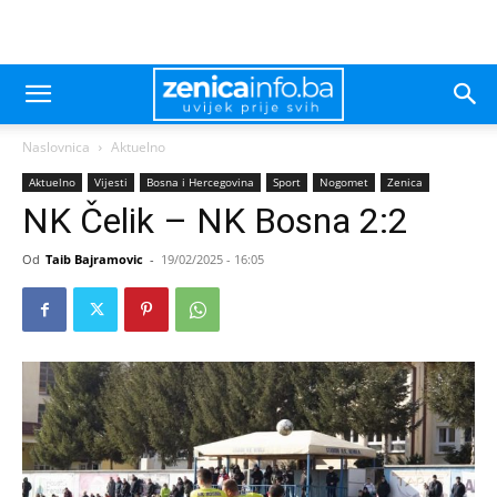
Naslovnica
Aktuelno
Aktuelno
Vijesti
Bosna i Hercegovina
Sport
Nogomet
Zenica
NK Čelik – NK Bosna 2:2
Od
Taib Bajramovic
-
19/02/2025 - 16:05