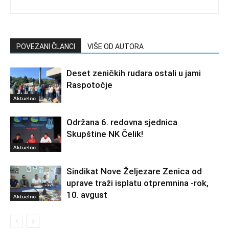
POVEZANI ČLANCI
VIŠE OD AUTORA
Deset zeničkih rudara ostali u jami
Raspotočje
Aktuelno
Održana 6. redovna sjednica
Skupštine NK Čelik!
Aktuelno
Sindikat Nove Željezare Zenica od
uprave traži isplatu otpremnina -rok,
10. avgust
Aktuelno