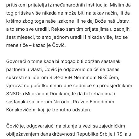
pritiskom prijatelja iz međunarodnih institucija. Mislim da
tog pritiska više nikada ne može biti na takav način, ili da
kršimo zbog toga naše zakone ili ne daj Bože naš Ustav,
a to smo sve uradili. Rekao sam tim prijateljima u zadnjih
šest mjeseci, to smo jednom uradili i nikada više, što se
mene tiče – kazao je Čović.
Govoreći o tome kada bi mogao biti održan sastanak
partnera u vlasti, Čović je odgovorio da će se danas
susresti sa liderom SDP-a BiH Nerminom Nikšićem,
vjerovatno početkom naredne sedmice sa predsjednikom
SNSD-a Miloradom Dodikom, te da bi trebao imati
sastanak i sa liderom Naroda i Pravde Elmedinom
Konakovićem, koji je trenutno odsutan.
Čović je, odgovarajući na pitanje u vezi sa zajedničkim
obilježavanjem dana državnosti Republike Srbije i RS-a u