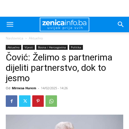
Naslovnica
Aktuelno
Aktuelno
Vijesti
Bosna i Hercegovina
Politika
Čović: Želimo s partnerima
dijeliti partnerstvo, dok to
jesmo
Od
Mirnesa Hurem
-
14/02/2025 - 14:26