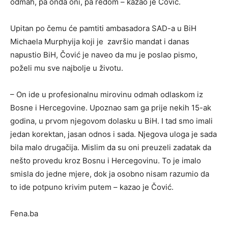
odmah, pa onda oni, pa redom – kazao je Čović.
Upitan po čemu će pamtiti ambasadora SAD-a u BiH
Michaela Murphyija koji je završio mandat i danas
napustio BiH, Čović je naveo da mu je poslao pismo,
poželi mu sve najbolje u životu.
– On ide u profesionalnu mirovinu odmah odlaskom iz
Bosne i Hercegovine. Upoznao sam ga prije nekih 15-ak
godina, u prvom njegovom dolasku u BiH. I tad smo imali
jedan korektan, jasan odnos i sada. Njegova uloga je sada
bila malo drugačija. Mislim da su oni preuzeli zadatak da
nešto provedu kroz Bosnu i Hercegovinu. To je imalo
smisla do jedne mjere, dok ja osobno nisam razumio da
to ide potpuno krivim putem – kazao je Čović.
Fena.ba