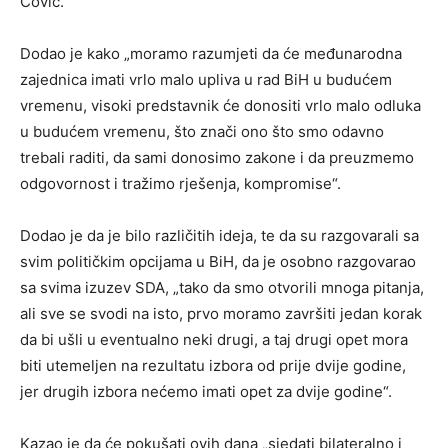
Čović.
Dodao je kako „moramo razumjeti da će međunarodna
zajednica imati vrlo malo upliva u rad BiH u budućem
vremenu, visoki predstavnik će donositi vrlo malo odluka
u budućem vremenu, što znači ono što smo odavno
trebali raditi, da sami donosimo zakone i da preuzmemo
odgovornost i tražimo rješenja, kompromise“.
Dodao je da je bilo različitih ideja, te da su razgovarali sa
svim političkim opcijama u BiH, da je osobno razgovarao
sa svima izuzev SDA, „tako da smo otvorili mnoga pitanja,
ali sve se svodi na isto, prvo moramo završiti jedan korak
da bi ušli u eventualno neki drugi, a taj drugi opet mora
biti utemeljen na rezultatu izbora od prije dvije godine,
jer drugih izbora nećemo imati opet za dvije godine“.
Kazao je da će pokušati ovih dana „sjedati bilateralno i