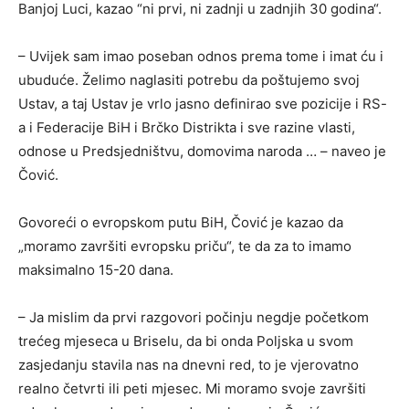
Banjoj Luci, kazao “ni prvi, ni zadnji u zadnjih 30 godina“.
– Uvijek sam imao poseban odnos prema tome i imat ću i
ubuduće. Želimo naglasiti potrebu da poštujemo svoj
Ustav, a taj Ustav je vrlo jasno definirao sve pozicije i RS-
a i Federacije BiH i Brčko Distrikta i sve razine vlasti,
odnose u Predsjedništvu, domovima naroda … – naveo je
Čović.
Govoreći o evropskom putu BiH, Čović je kazao da
„moramo završiti evropsku priču“, te da za to imamo
maksimalno 15-20 dana.
– Ja mislim da prvi razgovori počinju negdje početkom
trećeg mjeseca u Briselu, da bi onda Poljska u svom
zasjedanju stavila nas na dnevni red, to je vjerovatno
realno četvrti ili peti mjesec. Mi moramo svoje završiti