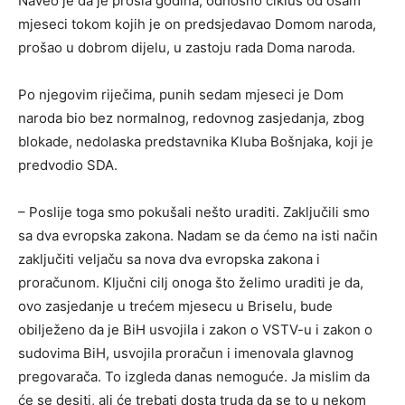
Naveo je da je prošla godina, odnosno ciklus od osam
mjeseci tokom kojih je on predsjedavao Domom naroda,
prošao u dobrom dijelu, u zastoju rada Doma naroda.
Po njegovim riječima, punih sedam mjeseci je Dom
naroda bio bez normalnog, redovnog zasjedanja, zbog
blokade, nedolaska predstavnika Kluba Bošnjaka, koji je
predvodio SDA.
– Poslije toga smo pokušali nešto uraditi. Zaključili smo
sa dva evropska zakona. Nadam se da ćemo na isti način
zaključiti veljaču sa nova dva evropska zakona i
proračunom. Ključni cilj onoga što želimo uraditi je da,
ovo zasjedanje u trećem mjesecu u Briselu, bude
obilježeno da je BiH usvojila i zakon o VSTV-u i zakon o
sudovima BiH, usvojila proračun i imenovala glavnog
pregovarača. To izgleda danas nemoguće. Ja mislim da
će se desiti, ali će trebati dosta truda da se to u nekom