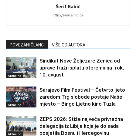
Šerif Babić
http://zenicainfo.ba
POVEZANI ČLANCI
VIŠE OD AUTORA
Sindikat Nove Željezare Zenica od
uprave traži isplatu otpremnina -rok,
10. avgust
Aktuelno
Sarajevo Film Festival – Četvrto ljeto
zaredom Trg slobode postaje Naše
mjesto – Bingo Ljetno kino Tuzla
Aktuelno
ZEPS 2026: Stiže najveća privredna
delegacija iz Libije koja je do sada
posjetila Bosnu i Hercegovinu
Aktuelno