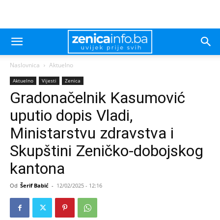
Naslovnica
Aktuelno
Aktuelno
Vijesti
Zenica
Gradonačelnik Kasumović
uputio dopis Vladi,
Ministarstvu zdravstva i
Skupštini Zeničko-dobojskog
kantona
Od
Šerif Babić
-
12/02/2025 - 12:16