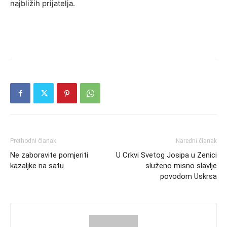
najbližih prijatelja.
Prethodni članak
Naredni članak
Ne zaboravite pomjeriti
U Crkvi Svetog Josipa u Zenici
kazaljke na satu
služeno misno slavlje
povodom Uskrsa