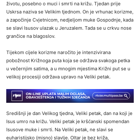
životu, posebno o muci i smrti na križu. Tjedan prije
Uskrsa naziva se Velikim tjednom. On je vrhunac korizme,
a započinje Cvjetnicom, nedjeljom muke Gospodnje, kada
se slavi Isusov ulazak u Jeruzalem. Tada se u crkvu nose
grančice na blagoslov.
Tijekom cijele korizme naročito je intenzivirana
pobožnost Križnoga puta koja se održava svakoga petka
u večernjim satima, a u mnogim mjestima Križni put se u
velikoj procesiji održava upravo na Veliki petak.
Središnji je dan Velikog tjedna, Veliki petak, dan na koji je
Isus umro na križu. Veliki petak je kršćanski spomendan
Isusove muke i smrti. Na Veliki petak, ne slavi se
euharistijsko (misno) slavlje. Oltar je bez križa,