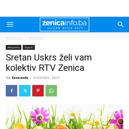
Naslovnica
Aktuelno
Aktuelno
Vijesti
Sretan Uskrs želi vam
kolektiv RTV Zenica
Od
Zenicainfo
-
31/03/2024 - 09:27