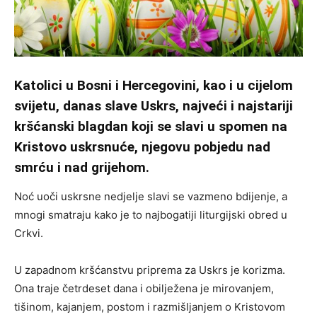
Katolici u Bosni i Hercegovini, kao i u cijelom
svijetu, danas slave Uskrs, najveći i najstariji
kršćanski blagdan koji se slavi u spomen na
Kristovo uskrsnuće, njegovu pobjedu nad
smrću i nad grijehom.
Noć uoči uskrsne nedjelje slavi se vazmeno bdijenje, a
mnogi smatraju kako je to najbogatiji liturgijski obred u
Crkvi.
U zapadnom kršćanstvu priprema za Uskrs je korizma.
Ona traje četrdeset dana i obilježena je mirovanjem,
tišinom, kajanjem, postom i razmišljanjem o Kristovom