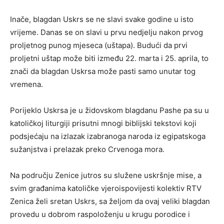
Inače, blagdan Uskrs se ne slavi svake godine u isto
vrijeme. Danas se on slavi u prvu nedjelju nakon prvog
proljetnog punog mjeseca (uštapa). Budući da prvi
proljetni uštap može biti između 22. marta i 25. aprila, to
znači da blagdan Uskrsa može pasti samo unutar tog
vremena.
Porijeklo Uskrsa je u židovskom blagdanu Pashe pa su u
katoličkoj liturgiji prisutni mnogi biblijski tekstovi koji
podsjećaju na izlazak izabranoga naroda iz egipatskoga
sužanjstva i prelazak preko Crvenoga mora.
Na području Zenice jutros su služene uskršnje mise, a
svim građanima katoličke vjeroispovijesti kolektiv RTV
Zenica želi sretan Uskrs, sa željom da ovaj veliki blagdan
provedu u dobrom raspoloženju u krugu porodice i