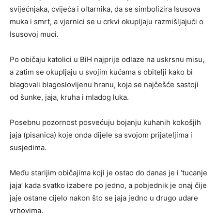
svijećnjaka, cvijeća i oltarnika, da se simbolizira Isusova
muka i smrt, a vjernici se u crkvi okupljaju razmišljajući o
Isusovoj muci.
Po običaju katolici u BiH najprije odlaze na uskrsnu misu,
a zatim se okupljaju u svojim kućama s obitelji kako bi
blagovali blagoslovljenu hranu, koja se najčešće sastoji
od šunke, jaja, kruha i mladog luka.
Posebnu pozornost posvećuju bojanju kuhanih kokošjih
jaja (pisanica) koje onda dijele sa svojom prijateljima i
susjedima.
Među starijim običajima koji je ostao do danas je i ‘tucanje
jaja’ kada svatko izabere po jedno, a pobjednik je onaj čije
jaje ostane cijelo nakon što se jaja jedno u drugo udare
vrhovima.