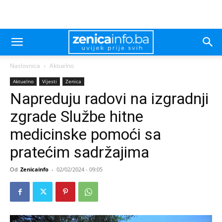
Naslovnica
Aktuelno
Aktuelno
Vijesti
Zenica
Napreduju radovi na izgradnji
zgrade Službe hitne
medicinske pomoći sa
pratećim sadržajima
Od
Zenicainfo
-
02/02/2024 - 09:05