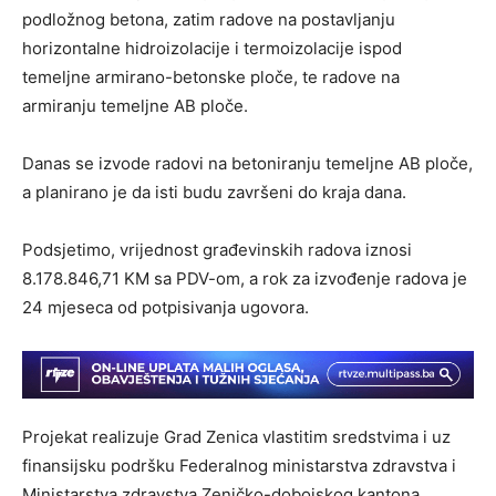
podložnog betona, zatim radove na postavljanju
horizontalne hidroizolacije i termoizolacije ispod
temeljne armirano-betonske ploče, te radove na
armiranju temeljne AB ploče.
Danas se izvode radovi na betoniranju temeljne AB ploče,
a planirano je da isti budu završeni do kraja dana.
Podsjetimo, vrijednost građevinskih radova iznosi
8.178.846,71 KM sa PDV-om, a rok za izvođenje radova je
24 mjeseca od potpisivanja ugovora.
Projekat realizuje Grad Zenica vlastitim sredstvima i uz
finansijsku podršku Federalnog ministarstva zdravstva i
Ministarstva zdravstva Zeničko-dobojskog kantona.