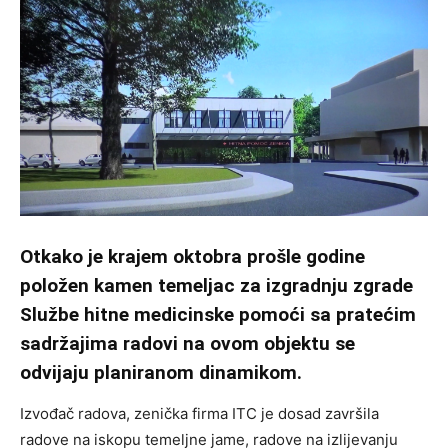
Otkako je krajem oktobra prošle godine
položen kamen temeljac za izgradnju zgrade
Službe hitne medicinske pomoći sa pratećim
sadržajima radovi na ovom objektu se
odvijaju planiranom dinamikom.
Izvođač radova, zenička firma ITC je dosad završila
radove na iskopu temeljne jame, radove na izlijevanju