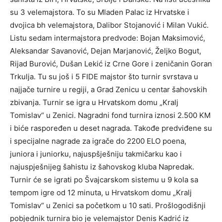
su 3 velemajstora. To su Mladen Palac iz Hrvatske i
dvojica bh velemajstora, Dalibor Stojanović i Milan Vukić.
Listu sedam intermajstora predvode: Bojan Maksimović,
Aleksandar Savanović, Dejan Marjanović, Željko Bogut,
Rijad Burović, Dušan Lekić iz Crne Gore i zeničanin Goran
Trkulja. Tu su još i 5 FIDE majstor što turnir svrstava u
najjače turnire u regiji, a Grad Zenicu u centar šahovskih
zbivanja. Turnir se igra u Hrvatskom domu „Kralj
Tomislav“ u Zenici. Nagradni fond turnira iznosi 2.500 KM
i biće raspoređen u deset nagrada. Takođe predviđene su
i specijalne nagrade za igrače do 2200 ELO poena,
juniora i juniorku, najuspšješniju takmičarku kao i
najuspješnijeg šahistu iz šahovskog kluba Napredak.
Turnir će se igrati po Švajcarskom sistemu u 9 kola sa
tempom igre od 12 minuta, u Hrvatskom domu „Kralj
Tomislav“ u Zenici sa početkom u 10 sati. Prošlogodišnji
pobjednik turnira bio je velemajstor Denis Kadrić iz