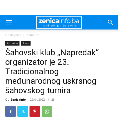
Naslovnica
Aktuelno
Aktuelno
Sport
Šahovski klub „Napredak“
organizator je 23.
Tradicionalnog
međunarodnog uskrsnog
šahovskog turnira
Od
Zenicainfo
-
22/04/2022 - 11:25