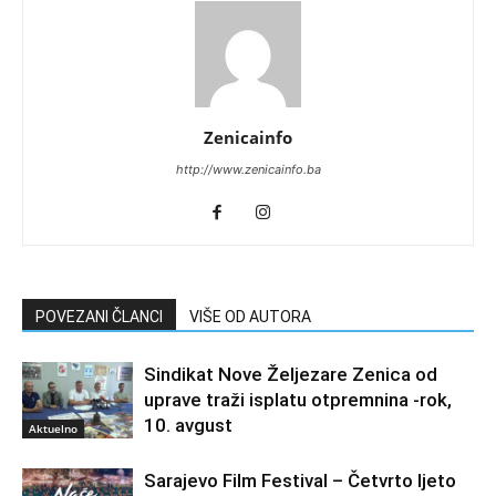
Zenicainfo
http://www.zenicainfo.ba
POVEZANI ČLANCI
VIŠE OD AUTORA
Sindikat Nove Željezare Zenica od
uprave traži isplatu otpremnina -rok,
10. avgust
Aktuelno
Sarajevo Film Festival – Četvrto ljeto