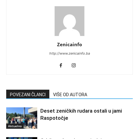
Zenicainfo
http://www.zenicainfo.ba
POVEZANI ČLANCI
VIŠE OD AUTORA
Deset zeničkih rudara ostali u jami
Raspotočje
Aktuelno