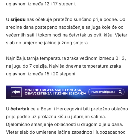
uglavnom između 12 i 17 stepeni.
U
srijedu
nas očekuje pretežno sunčano prije podne. Od
sredine dana postepeno naoblačenje sa juga koje će od
večernjih sati i tokom noći na četvrtak usloviti kišu. Vjetar
slab do umjerene jačine južnog smjera.
Najniža jutarnja temperatura zraka većinom između 0 i 3,
na jugu do 7 celzija. Najviša dnevna temperatura zraka
uglavnom između 15 i 20 stepeni.
U
četvrtak
će u Bosni i Hercegovini biti pretežno oblačno
prije podne uz prolaznu kišu u jutarnjim satima.
Djelomično smanjenje oblačnosti u drugom dijelu dana.
Vjetar slab do umjerene jačine zapadnog i jugozapadnog