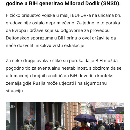
godine u BiH generirao Milorad Dodik (SNSD).
Fizičko prisustvo vojske u misiji EUFOR-a na ulicama bh.
gradova nije ostalo neprimjećeno. Za jedne je to poruka
da Evropa i države koje su odgovorne za provedbu
Dejtonskog sporazuma u BiH brinu o ovoj državi te da
neće dozvoliti nikakvu vrstu eskalacije.
Za neke druge ovakve slike su poruka da je BiH možda
pogodno tlo za eventualnu nestabilnost, s obzirom da se
u tumačenju brojnih analitičara BiH dovodi u kontekst
zemalja gdje Rusija može utjecati i na sigurnosnu
situaciju.