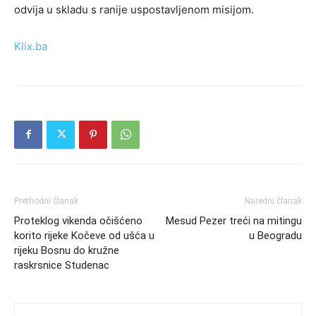
odvija u skladu s ranije uspostavljenom misijom.
Klix.ba
Prethodni članak
Naredni članak
Proteklog vikenda očišćeno
Mesud Pezer treći na mitingu
korito rijeke Kočeve od ušća u
u Beogradu
rijeku Bosnu do kružne
raskrsnice Studenac