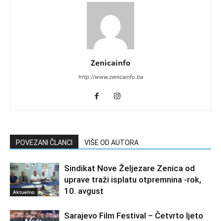
Zenicainfo
http://www.zenicainfo.ba
POVEZANI ČLANCI
VIŠE OD AUTORA
Sindikat Nove Željezare Zenica od
uprave traži isplatu otpremnina -rok,
10. avgust
Aktuelno
Sarajevo Film Festival – Četvrto ljeto