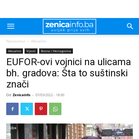
Naslovnica
Aktuelno
Aktuelno
Vijesti
Bosna i Hercegovina
EUFOR-ovi vojnici na ulicama
bh. gradova: Šta to suštinski
znači
Od
Zenicainfo
-
07/03/2022 - 18:00