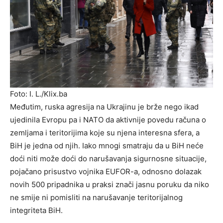
Foto: I. L./Klix.ba
Međutim, ruska agresija na Ukrajinu je brže nego ikad
ujedinila Evropu pa i NATO da aktivnije povedu računa o
zemljama i teritorijima koje su njena interesna sfera, a
BiH je jedna od njih. Iako mnogi smatraju da u BiH neće
doći niti može doći do narušavanja sigurnosne situacije,
pojačano prisustvo vojnika EUFOR-a, odnosno dolazak
novih 500 pripadnika u praksi znači jasnu poruku da niko
ne smije ni pomisliti na narušavanje teritorijalnog
integriteta BiH.