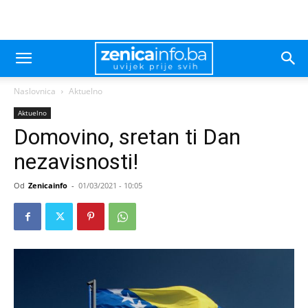
Naslovnica
Aktuelno
Aktuelno
Domovino, sretan ti Dan
nezavisnosti!
Od
Zenicainfo
-
01/03/2021 - 10:05