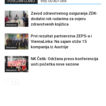
POVEZANI ČLANCI
VIŠE OD AUTORA
Zavod zdravstvenog osiguranja ZDK-
dodatni rok rudarima za ovjeru
zdravstvenih knjižica
Aktuelno
Prvi rezultat partnerstva ZEPS-a i
ViennaLinka: Na sajam stiže 15
kompanija iz Austrije
Aktuelno
NK Čelik: Održana press konferencija
uoči početka nove sezone
Aktuelno