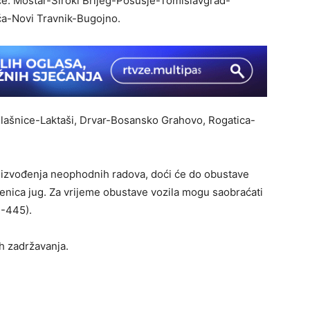
ce: Mostar-Široki Brijeg-Posušje-Tomislavgrad-
a-Novi Travnik-Bugojno.
Klašnice-Laktaši, Drvar-Bosansko Grahovo, Rogatica-
g izvođenja neophodnih radova, doći će do obustave
enica jug. Za vrijeme obustave vozila mogu saobraćati
R-445).
h zadržavanja.