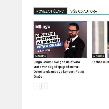
POVEZANI ČLANCI
VIŠE OD AUTORA
Aktuelno
Aktuelno
Bingo Group i ove godine otvara
I danas u Bi
vrata VIP događaja građanima:
Osvojite ulaznice za koncert Petra
Graše