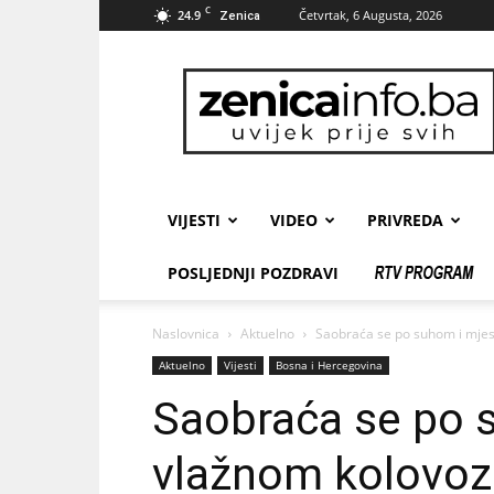
C
24.9
Četvrtak, 6 Augusta, 2026
Zenica
zenicainfo.ba
VIJESTI
VIDEO
PRIVREDA
POSLJEDNJI POZDRAVI
Naslovnica
Aktuelno
Saobraća se po suhom i mjes
Aktuelno
Vijesti
Bosna i Hercegovina
Saobraća se po 
vlažnom kolovo