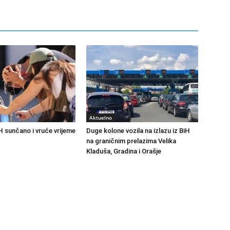
Aktuelno
H sunčano i vruće vrijeme
Duge kolone vozila na izlazu iz BiH
na graničnim prelazima Velika
Kladuša, Gradina i Orašje