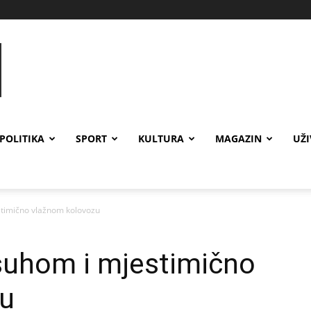
POLITIKA
SPORT
KULTURA
MAGAZIN
UŽ
timično vlažnom kolovozu
suhom i mjestimično
zu