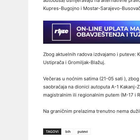
autobusa) usmjeravaju na alternativne prav
Kupres-Bugojno i Mostar-Sarajevo-Busovač
Zbog aktuelnih radova izdvajamo i puteve: 
Ustiprača i Gromiljak-Blažuj.
Večeras u noćnim satima (21-05 sati ), zbo
saobraćaja na dionici autoputa A-1 Kakanj-Z
magistralnim ili regionalnim putem (M-17 i 
Na graničnim prelazima trenutno nema duži
TAGOVI
bih
putevi