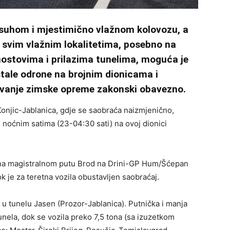
 suhom i mjestimično vlažnom kolovozu, a
 svim vlažnim lokalitetima, posebno na
mostovima i prilazima tunelima, moguća je
tale odrone na brojnim dionicama i
vanje zimske opreme zakonski obavezno.
 Konjic-Jablanica, gdje se saobraća naizmjenično,
 noćnim satima (23-04:30 sati) na ovoj dionici
a na magistralnom putu Brod na Drini-GP Hum/Šćepan
k je za teretna vozila obustavljen saobraćaj.
 u tunelu Jasen (Prozor-Jablanica). Putnička i manja
unela, dok se vozila preko 7,5 tona (sa izuzetkom