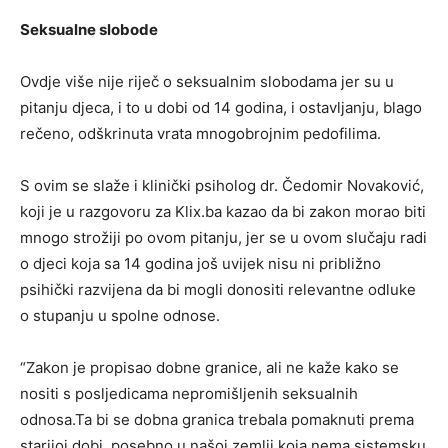
Seksualne slobode
Ovdje više nije riječ o seksualnim slobodama jer su u
pitanju djeca, i to u dobi od 14 godina, i ostavljanju, blago
rečeno, odškrinuta vrata mnogobrojnim pedofilima.
S ovim se slaže i klinički psiholog dr. Čedomir Novaković,
koji je u razgovoru za Klix.ba kazao da bi zakon morao biti
mnogo strožiji po ovom pitanju, jer se u ovom slučaju radi
o djeci koja sa 14 godina još uvijek nisu ni približno
psihički razvijena da bi mogli donositi relevantne odluke
o stupanju u spolne odnose.
“Zakon je propisao dobne granice, ali ne kaže kako se
nositi s posljedicama nepromišljenih seksualnih
odnosa.Ta bi se dobna granica trebala pomaknuti prema
starijoj dobi, posebno u našoj zemlji koja nema sistemsku