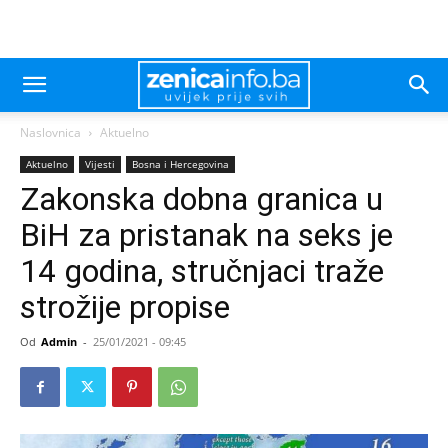
Naslovnica
Aktuelno
Aktuelno
Vijesti
Bosna i Hercegovina
Zakonska dobna granica u
BiH za pristanak na seks je
14 godina, stručnjaci traže
strožije propise
Od
Admin
-
25/01/2021 - 09:45