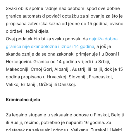
Svaki oblik spolne radnje nad osobom ispod ove dobne
granice automatski povlači optužbu za silovanje za što je
propisana zatvorska kazna od jedne do 15 godina, ovisno
o državi i težini djela.
Ovaj podatak bio bi za svaku pohvalu da
najniža dobna
granica nije skandolozna i iznosi 14 godina
, a još je
skandaloznije da se ona zakonski primjenuje i u Bosni i
Hercegovini. Granica od 14 godina vrijedi i u Srbiji,
Makedoniji, Crnoj Gori, Albaniji, Austriji ili Italiji, dok je 15
godina propisano u Hrvatskoj, Sloveniji, Francuskoj,
Velikoj Britaniji, Grčkoj ili Danskoj.
Kriminalno djelo
Za legalno stupanje u seksualne odnose u Finskoj, Belgiji
ili Rusiji, recimo, potrebno je napuniti 16 godina. Za
pristanak na seksualni odnos u Vatikanu, Turskoj ili Malti,