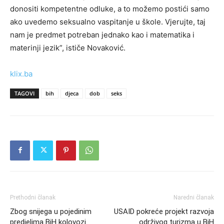
donositi kompetentne odluke, a to možemo postići samo
ako uvedemo seksualno vaspitanje u škole. Vjerujte, taj
nam je predmet potreban jednako kao i matematika i
materinji jezik”, ističe Novaković.
klix.ba
TAGOVI
bih
djeca
dob
seks
Prethodni članak
Naredni članak
Zbog snijega u pojedinim
USAID pokreće projekt razvoja
predjelima BiH kolovozi
održivog turizma u BiH