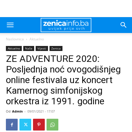
Naslovnica
Aktuelno
Aktuelno
Naše
Vijesti
Zenica
ZE ADVENTURE 2020:
Posljednja noć ovogodišnjeg
online festivala uz koncert
Kamernog simfonijskog
orkestra iz 1991. godine
Od
Admin
-
09/01/2021 - 17:07