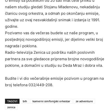
U emisiji sa početkom od 20 sati imat ćete priliku u
našem studiju gledati Stojanu Mladenovu, nekadašnju
članicu ovog orkestra, a odmah po okončanju emisije,
uživajte uz ovaj nesvakidašnji snimak i izdanja iz 1991.
godine.
Pozivamo vas da večeras budete uz naše program, u
posljednjoj novogodišnjoj emisiji, jer dijelimo veliki broj
nagrada i poklona.
Radio-televizija Zenica uz podršku naših poslovnih
partnera za sve gledaoce priprema brojne novogodišnje
poklone, a domaćini u studiju su Deda Mraz i dobra vila.
Budite i vi dio večerašnje emisije pozivom u program na
broj telefona 032/449-208.
TAGOVI
bih
kamerni simfonijski orkestar
ze adventure
zenica