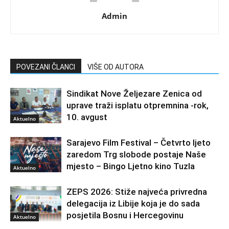
Admin
POVEZANI ČLANCI
VIŠE OD AUTORA
Sindikat Nove Željezare Zenica od
uprave traži isplatu otpremnina -rok,
10. avgust
Aktuelno
Sarajevo Film Festival – Četvrto ljeto
zaredom Trg slobode postaje Naše
mjesto – Bingo Ljetno kino Tuzla
Aktuelno
ZEPS 2026: Stiže najveća privredna
delegacija iz Libije koja je do sada
posjetila Bosnu i Hercegovinu
Aktuelno