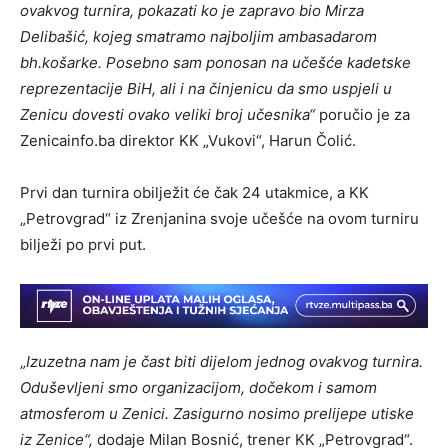
ovakvog turnira, pokazati ko je zapravo bio Mirza
Delibašić, kojeg smatramo najboljim ambasadarom
bh.košarke. Posebno sam ponosan na učešće kadetske
reprezentacije BiH, ali i na činjenicu da smo uspjeli u
Zenicu dovesti ovako veliki broj učesnika“
poručio je za
Zenicainfo.ba direktor KK „Vukovi“, Harun Čolić.
Prvi dan turnira obilježit će čak 24 utakmice, a KK
„Petrovgrad“ iz Zrenjanina svoje učešće na ovom turniru
bilježi po prvi put.
„
Izuzetna nam je čast biti dijelom jednog ovakvog turnira.
Oduševljeni smo organizacijom, dočekom i samom
atmosferom u Zenici. Zasigurno nosimo prelijepe utiske
iz Zenice“,
dodaje Milan Bosnić, trener KK „Petrovgrad“.