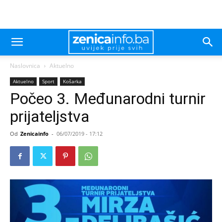
Naslovnica
Aktuelno
Aktuelno
Sport
Košarka
Počeo 3. Međunarodni turnir
prijateljstva
Od
Zenicainfo
-
06/07/2019 - 17:12