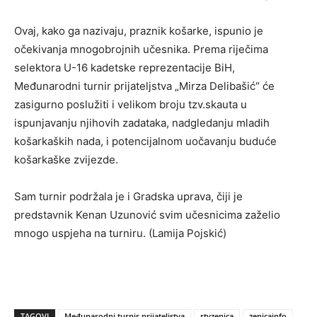
Ovaj, kako ga nazivaju, praznik košarke, ispunio je
očekivanja mnogobrojnih učesnika. Prema riječima
selektora U-16 kadetske reprezentacije BiH,
Međunarodni turnir prijateljstva „Mirza Delibašić“ će
zasigurno poslužiti i velikom broju tzv.skauta u
ispunjavanju njihovih zadataka, nadgledanju mladih
košarkaških nada, i potencijalnom uočavanju buduće
košarkaške zvijezde.
Sam turnir podržala je i Gradska uprava, čiji je
predstavnik Kenan Uzunović svim učesnicima zaželio
mnogo uspjeha na turniru. (Lamija Pojskić)
TAGOVI
Međunarodni turnir prijateljstva
rtvzenica
zenicainfo