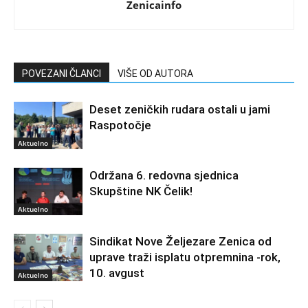
Zenicainfo
POVEZANI ČLANCI
VIŠE OD AUTORA
Deset zeničkih rudara ostali u jami
Raspotočje
Aktuelno
Održana 6. redovna sjednica
Skupštine NK Čelik!
Aktuelno
Sindikat Nove Željezare Zenica od
uprave traži isplatu otpremnina -rok,
10. avgust
Aktuelno