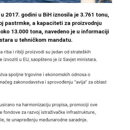
 2017. godini u BiH iznosila je 3.761 tonu,
j pastrmke, a kapaciteti za proizvodnju
a oko 13.000 tona, navedeno je u informaciji
nistara u tehničkom mandatu.
 riba i riblji proizvodi su jedan od strateških
izvoziti u EU, saopšteno je iz Savjet ministara.
rstva spoljne trgovine i ekonomskih odnosa o
maćeg zakonodavstva i sprovođenju “avija” za oblast
usirano na harmonizaciju propisa, promociji ove
 fondove za razvoj istraživačke infrastrukture,
role, te unapređenju međunarodne saradnje.