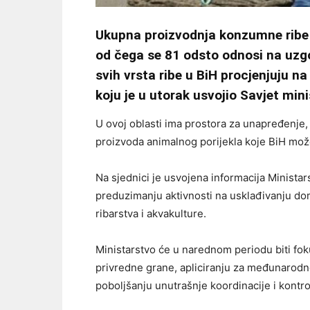
Ukupna proizvodnja konzumne ribe u
od čega se 81 odsto odnosi na uzgo
svih vrsta ribe u BiH procjenjuju n
koju je u utorak usvojio Savjet mi
U ovoj oblasti ima prostora za unapređenje, a
proizvoda animalnog porijekla koje BiH može 
Na sjednici je usvojena informacija Minista
preduzimanju aktivnosti na usklađivanju do
ribarstva i akvakulture.
Ministarstvo će u narednom periodu biti fok
privredne grane, apliciranju za međunarodne
poboljšanju unutrašnje koordinacije i kont