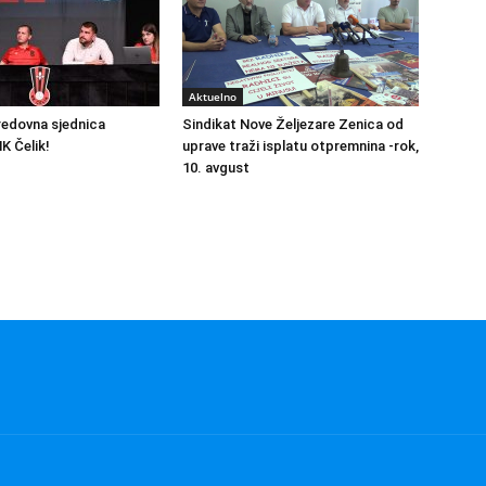
Aktuelno
redovna sjednica
Sindikat Nove Željezare Zenica od
K Čelik!
uprave traži isplatu otpremnina -rok,
10. avgust