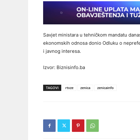
Savjet ministara u tehničkom mandatu danas 
ekonomskih odnosa donio Odluku o neprefere
i javnog interesa.
Izvor: Biznisinfo.ba
TAGOVI
rtvze
zenica
zenicainfo