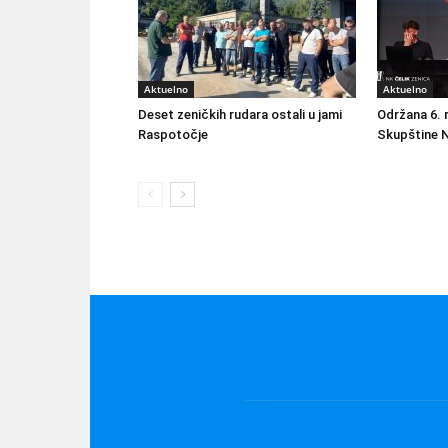
Aktuelno
Aktuelno
Deset zeničkih rudara ostali u jami
Održana 6. 
Raspotočje
Skupštine N