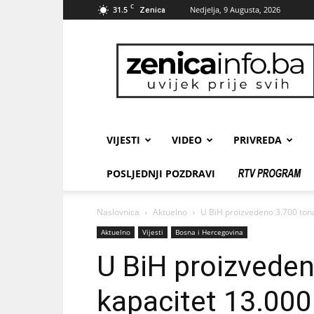
C
31.5
Nedjelja, 9 Augusta, 2026
Zenica
zenicainfo.ba
VIJESTI
VIDEO
PRIVREDA
POSLJEDNJI POZDRAVI
Naslovnica
Aktuelno
U BiH proizvedeno 3.700 tona
Aktuelno
Vijesti
Bosna i Hercegovina
U BiH proizveden
kapacitet 13.000