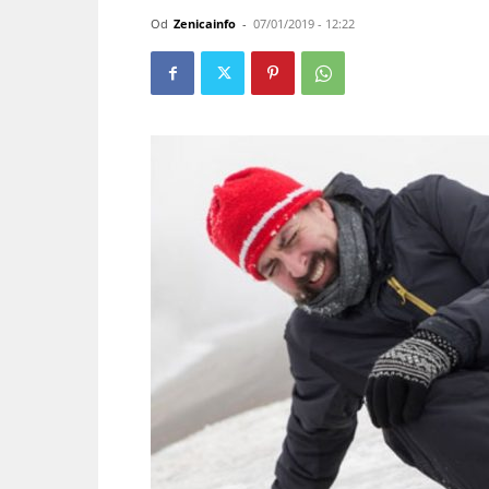
Od
Zenicainfo
-
07/01/2019 - 12:22