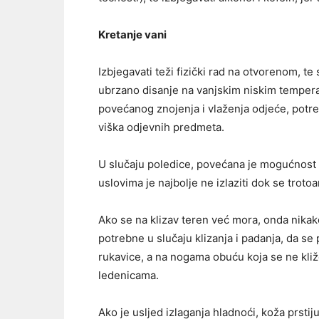
Kretanje vani
Izbjegavati teži fizički rad na otvorenom, t
ubrzano disanje na vanjskim niskim temperatu
povećanog znojenja i vlaženja odjeće, potrebn
viška odjevnih predmeta.
U slučaju poledice, povećana je mogućnost 
uslovima je najbolje ne izlaziti dok se troto
Ako se na klizav teren već mora, onda nika
potrebne u slučaju klizanja i padanja, da s
rukavice, a na nogama obuću koja se ne kliže
ledenicama.
Ako je usljed izlaganja hladnoći, koža prstiju