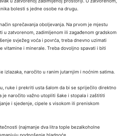
ravak u zatvorenoj zadimljenoj prostoriji. U zatvorenom,
nika bolesti s jedne osobe na drugu.
e način sprečavanja oboljevanja. Na prvom je mjestu
viti u zatvorenom, zadimljenom ili zagađenom gradskom
šenje svježeg voća i povrća, treba dnevno uzimati
vitamine i minerale. Treba dovoljno spavati i biti
e izlazaka, naročito u ranim jutarnjim i noćnim satima.
u, ruke i prekriti usta šalom da bi se spriječilo direktno
e naročito važno utopliti šake i stopala i zaštititi
anje i sjedenje, cipele s visokom ili preniskom
tečnosti (najmanje dva litra tople bezalkoholne
jer smanjuju podnošenje hladnoće.