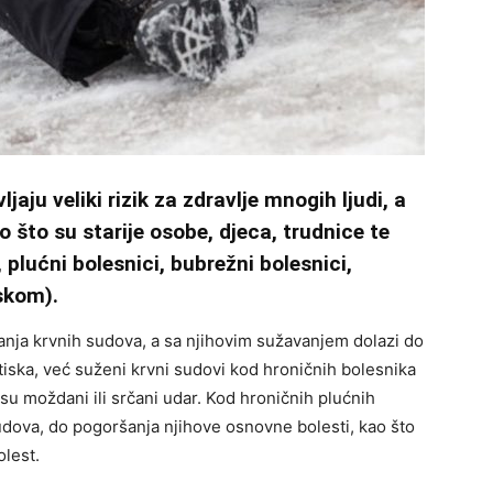
jaju veliki rizik za zdravlje mnogih ljudi, a
ao što su starije osobe, djeca, trudnice te
, plućni bolesnici, bubrežni bolesnici,
iskom).
nja krvnih sudova, a sa njihovim sužavanjem dolazi do
itiska, već suženi krvni sudovi kod hroničnih bolesnika
su moždani ili srčani udar. Kod hroničnih plućnih
sudova, do pogoršanja njihove osnovne bolesti, kao što
olest.