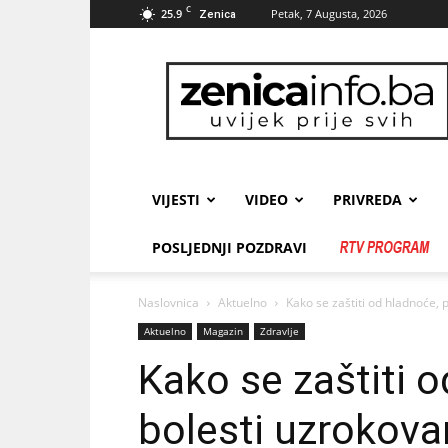
C
25.9
Petak, 7 Augusta, 2026
Zenica
zenicainfo.ba
VIJESTI
VIDEO
PRIVREDA
POSLJEDNJI POZDRAVI
Naslovnica
Aktuelno
Kako se zaštiti od hladnoće,
Aktuelno
Magazin
Zdravlje
Kako se zaštiti o
bolesti uzrokov