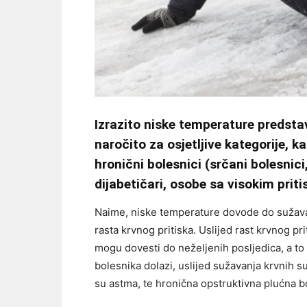
Izrazito niske temperature predstavl
naročito za osjetljive kategorije, k
hronični bolesnici (srčani bolesnici
dijabetičari, osobe sa visokim prit
Naime, niske temperature dovode do sužava
rasta krvnog pritiska. Uslijed rast krvnog pr
mogu dovesti do neželjenih posljedica, a to 
bolesnika dolazi, uslijed sužavanja krvnih 
su astma, te hronična opstruktivna plućna b