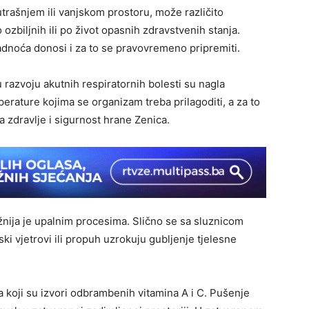
trašnjem ili vanjskom prostoru, može različito
ozbiljnih ili po život opasnih zdravstvenih stanja.
adnoća donosi i za to se pravovremeno pripremiti.
razvoju akutnih respiratornih bolesti su nagla
rature kojima se organizam treba prilagoditi, a za to
za zdravlje i sigurnost hrane Zenica.
ložnija je upalnim procesima. Slično se sa sluznicom
i vjetrovi ili propuh uzrokuju gubljenje tjelesne
a koji su izvori odbrambenih vitamina A i C. Pušenje