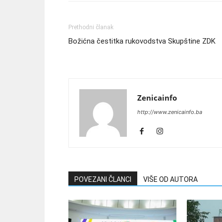
Prethodni članak
Božićna čestitka rukovodstva Skupštine ZDK
Zenicainfo
http://www.zenicainfo.ba
POVEZANI ČLANCI
VIŠE OD AUTORA