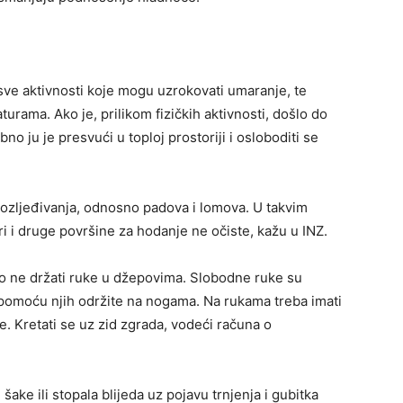
e sve aktivnosti koje mogu uzrokovati umaranje, te
rama. Ako je, prilikom fizičkih aktivnosti, došlo do
o ju je presvući u toploj prostoriji i osloboditi se
ozljeđivanja, odnosno padova i lomova. U takvim
ari i druge površine za hodanje ne očiste, kažu u INZ.
ko ne držati ruke u džepovima. Slobodne ruke su
e pomoću njih održite na nogama. Na rukama treba imati
. Kretati se uz zid zgrada, vodeći računa o
 šake ili stopala blijeda uz pojavu trnjenja i gubitka