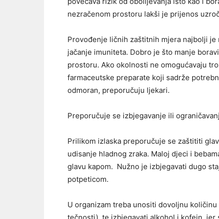
povećava rizik od obolijevanja isto kao i bo
nezračenom prostoru lakši je prijenos uzroč
Provođenje ličnih zaštitnih mjera najbolji j
jačanje imuniteta. Dobro je što manje bora
prostoru. Ako okolnosti ne omogućavaju tro
farmaceutske preparate koji sadrže potrebne 
odmoran, preporučuju ljekari.
Preporučuje se izbjegavanje ili ograničavanj
Prilikom izlaska preporučuje se zaštititi glav
udisanje hladnog zraka. Maloj djeci i bebama j
glavu kapom. Nužno je izbjegavati dugo staj
potpeticom.
U organizam treba unositi dovoljnu količinu 
tečnosti), te izbjegavati alkohol i kofein, 