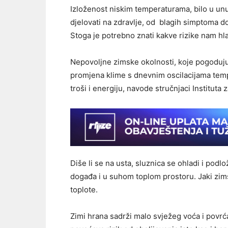
Izloženost niskim temperaturama, bilo u unu
djelovati na zdravlje, od blagih simptoma do 
Stoga je potrebno znati kakve rizike nam hl
Nepovoljne zimske okolnosti, koje pogoduju 
promjena klime s dnevnim oscilacijama tempe
troši i energiju, navode stručnjaci Instituta 
Diše li se na usta, sluznica se ohladi i pod
događa i u suhom toplom prostoru. Jaki zimsk
toplote.
Zimi hrana sadrži malo svježeg voća i povrć