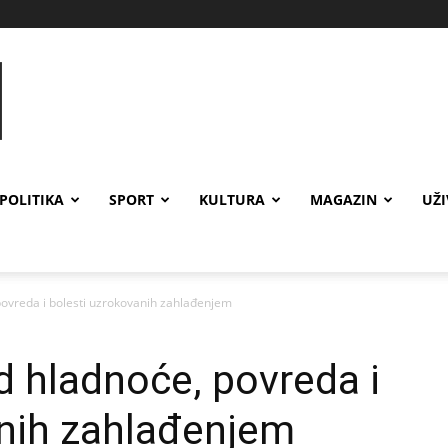
POLITIKA
SPORT
KULTURA
MAGAZIN
UŽ
 povreda i bolesti uzrokovanih zahlađenjem
d hladnoće, povreda i
anih zahlađenjem