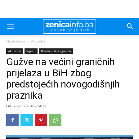
Naslovnica
Aktuelno
Aktuelno
Vijesti
Bosna i Hercegovina
Gužve na većini graničnih
prijelaza u BiH zbog
predstojećih novogodišnjih
praznika
Od
-
22/12/2018 - 14:35