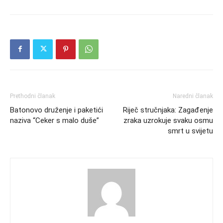
Prethodni članak
Naredni članak
Batonovo druženje i paketići
Riječ stručnjaka: Zagađenje
naziva “Ceker s malo duše”
zraka uzrokuje svaku osmu
smrt u svijetu