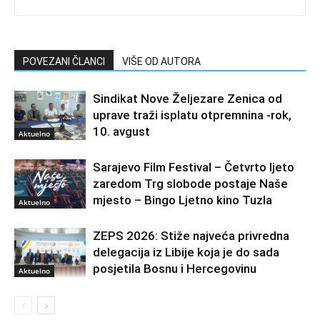
POVEZANI ČLANCI
VIŠE OD AUTORA
Sindikat Nove Željezare Zenica od
uprave traži isplatu otpremnina -rok,
10. avgust
Aktuelno
Sarajevo Film Festival – Četvrto ljeto
zaredom Trg slobode postaje Naše
mjesto – Bingo Ljetno kino Tuzla
Aktuelno
ZEPS 2026: Stiže najveća privredna
delegacija iz Libije koja je do sada
posjetila Bosnu i Hercegovinu
Aktuelno