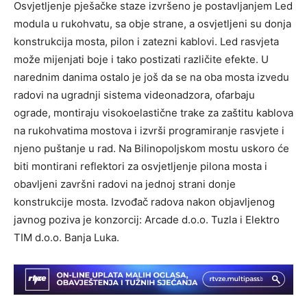
Osvjetljenje pješačke staze izvršeno je postavljanjem Led
modula u rukohvatu, sa obje strane, a osvjetljeni su donja
konstrukcija mosta, pilon i zatezni kablovi. Led rasvjeta
može mijenjati boje i tako postizati različite efekte. U
narednim danima ostalo je još da se na oba mosta izvedu
radovi na ugradnji sistema videonadzora, ofarbaju
ograde, montiraju visokoelastične trake za zaštitu kablova
na rukohvatima mostova i izvrši programiranje rasvjete i
njeno puštanje u rad. Na Bilinopoljskom mostu uskoro će
biti montirani reflektori za osvjetljenje pilona mosta i
obavljeni završni radovi na jednoj strani donje
konstrukcije mosta. Izvođač radova nakon objavljenog
javnog poziva je konzorcij: Arcade d.o.o. Tuzla i Elektro
TIM d.o.o. Banja Luka.