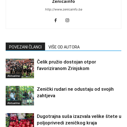
Zenicainfo
http://www.zenicainfo.ba
POVEZANI ČLANCI
VIŠE OD AUTORA
Čelik pružio dostojan otpor
favoriziranom Zrinjskom
Aktuelno
Zenički rudari ne odustaju od svojih
zahtjeva
Aktuelno
Dugotrajna suša izazvala velike štete u
poljoprivredi zeničkog kraja