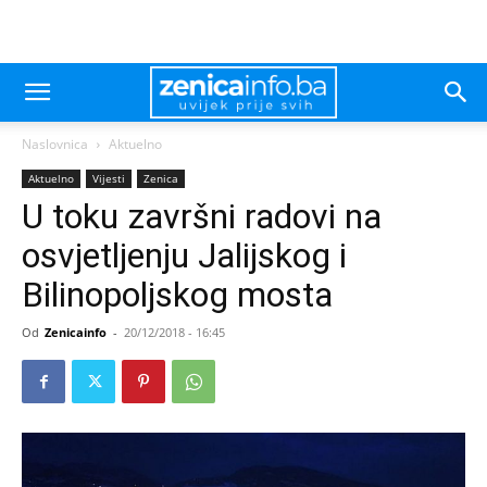
Naslovnica
Aktuelno
Aktuelno
Vijesti
Zenica
U toku završni radovi na
osvjetljenju Jalijskog i
Bilinopoljskog mosta
Od
Zenicainfo
-
20/12/2018 - 16:45