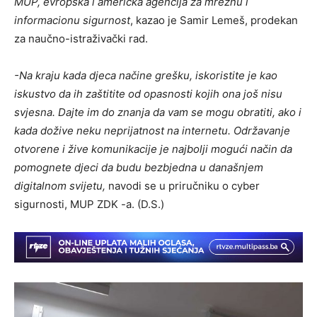
MUP, evropska i američka agencija za mrežnu i
informacionu sigurnost
, kazao je Samir Lemeš, prodekan
za naučno-istraživački rad.
-Na kraju kada djeca načine grešku, iskoristite je kao
iskustvo da ih zaštitite od opasnosti kojih ona još nisu
svjesna. Dajte im do znanja da vam se mogu obratiti, ako i
kada dožive neku neprijatnost na internetu. Održavanje
otvorene i žive komunikacije je najbolji mogući način da
pomognete djeci da budu bezbjedna u današnjem
digitalnom svijetu,
navodi se u priručniku o cyber
sigurnosti, MUP ZDK -a. (D.S.)