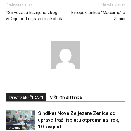
Prethodni članak
Naredni članak
136 vozača kažnjeno zbog
Evropski cirkus “Massimo” u
vožnje pod dejstvom alkohola
Zenici
POVEZANI ČLANCI
VIŠE OD AUTORA
Sindikat Nove Željezare Zenica od
uprave traži isplatu otpremnina -rok,
10. avgust
Aktuelno