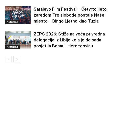
Sarajevo Film Festival – Četvrto ljeto
zaredom Trg slobode postaje Naše
mjesto – Bingo Ljetno kino Tuzla
Aktuelno
ZEPS 2026: Stiže najveća privredna
delegacija iz Libije koja je do sada
posjetila Bosnu i Hercegovinu
Aktuelno