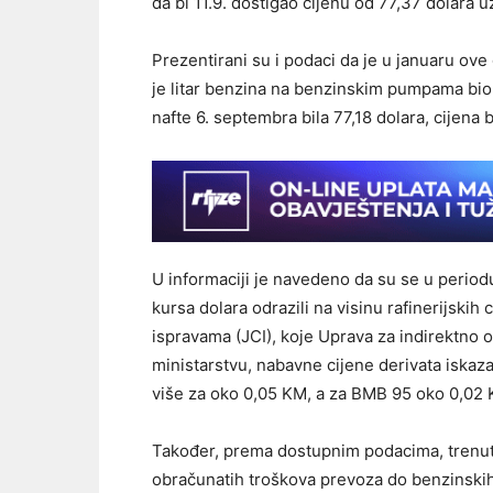
da bi 11.9. dostigao cijenu od 77,37 dolara 
Prezentirani su i podaci da je u januaru ove 
je litar benzina na benzinskim pumpama bio 
nafte 6. septembra bila 77,18 dolara, cijena
U informaciji je navedeno da su se u periodu
kursa dolara odrazili na visinu rafinerijski
ispravama (JCI), koje Uprava za indirektno
ministarstvu, nabavne cijene derivata iska
više za oko 0,05 KM, a za BMB 95 oko 0,02 K
Također, prema dostupnim podacima, trenutn
obračunatih troškova prevoza do benzinski