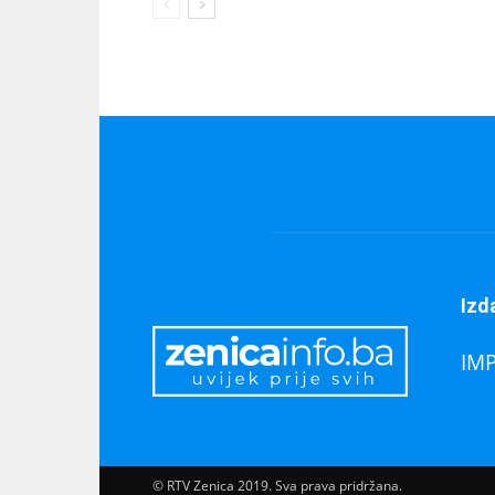
Izd
IM
© RTV Zenica 2019. Sva prava pridržana.