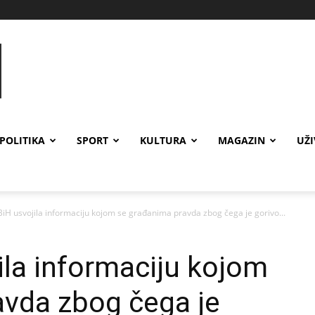
POLITIKA
SPORT
KULTURA
MAGAZIN
UŽ
BiH usvojila informaciju kojom se građanima pravda zbog čega je gorivo...
ila informaciju kojom
avda zbog čega je