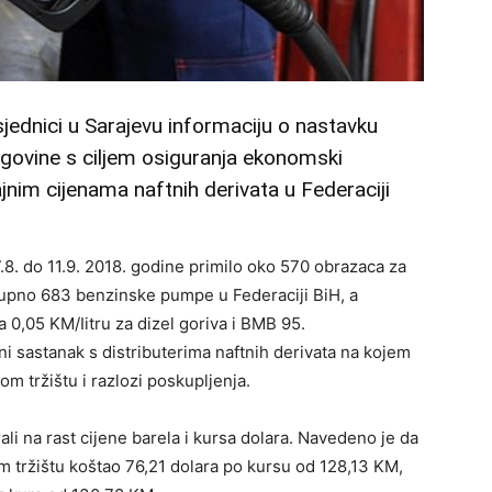
sjednici u Sarajevu informaciju o nastavku
rgovine s ciljem osiguranja ekonomski
nim cijenama naftnih derivata u Federaciji
.8. do 11.9. 2018. godine primilo oko 570 obrazaca za
upno 683 benzinske pumpe u Federaciji BiH, a
 0,05 KM/Iitru za dizel goriva i BMB 95.
ni sastanak s distributerima naftnih derivata na kojem
m tržištu i razlozi poskupljenja.
li na rast cijene barela i kursa dolara. Navedeno je da
om tržištu koštao 76,21 dolara po kursu od 128,13 KM,