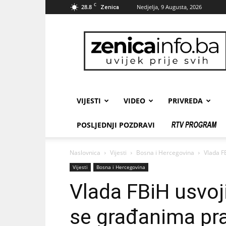
C
28.8
Nedjelja, 9 Augusta, 2026
Zenica
zenicainfo.ba
VIJESTI
VIDEO
PRIVREDA
POSLJEDNJI POZDRAVI
Naslovnica
Vijesti
Bosna i Hercegovina
Vlada F
Vijesti
Bosna i Hercegovina
Vlada FBiH usvoj
se građanima pr