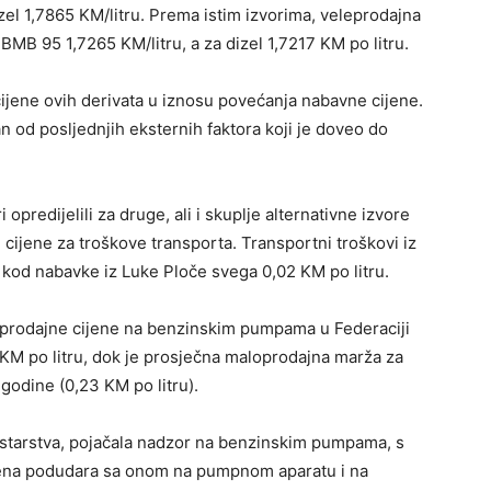
izel 1,7865 KM/litru. Prema istim izvorima, veleprodajna
 BMB 95 1,7265 KM/litru, a za dizel 1,7217 KM po litru.
ijene ovih derivata u iznosu povećanja nabavne cijene.
dan od posljednjih eksternih faktora koji je doveo do
opredijelili za druge, ali i skuplje alternativne izvore
cijene za troškove transporta. Transportni troškovi iz
a kod nabavke iz Luke Ploče svega 0,02 KM po litru.
oprodajne cijene na benzinskim pumpama u Federaciji
KM po litru, dok je prosječna maloprodajna marža za
 godine (0,23 KM po litru).
istarstva, pojačala nadzor na benzinskim pumpama, s
ijena podudara sa onom na pumpnom aparatu i na