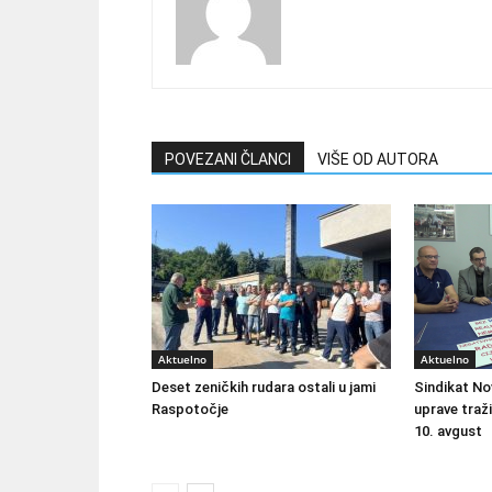
POVEZANI ČLANCI
VIŠE OD AUTORA
Aktuelno
Aktuelno
Deset zeničkih rudara ostali u jami
Sindikat No
Raspotočje
uprave traži
10. avgust