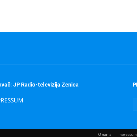
avač: JP Radio-televizija Zenica
P
PRESSUM
O nama
Impressum