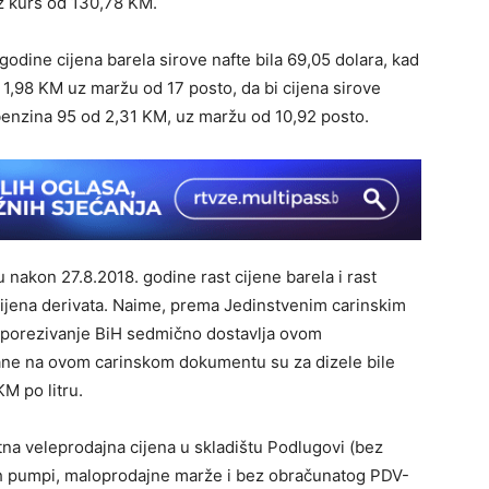
uz kurs od 130,78 KM.
godine cijena barela sirove nafte bila 69,05 dolara, kad
1,98 KM uz maržu od 17 posto, da bi cijena sirove
 benzina 95 od 2,31 KM, uz maržu od 10,92 posto.
 nakon 27.8.2018. godine rast cijene barela i rast
h cijena derivata. Naime, prema Jedinstvenim carinskim
 oporezivanje BiH sedmično dostavlja ovom
zane na ovom carinskom dokumentu su za dizele bile
M po litru.
a veleprodajna cijena u skladištu Podlugovi (bez
h pumpi, maloprodajne marže i bez obračunatog PDV-