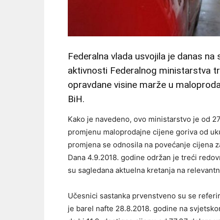
Federalna vlada usvojila je danas na 
aktivnosti Federalnog ministarstva t
opravdane visine marže u maloprodaj
BiH.
Kako je navedeno, ovo ministarstvo je od 27
promjenu maloprodajne cijene goriva od uk
promjena se odnosila na povećanje cijena za
Dana 4.9.2018. godine održan je treći redov
su sagledana aktuelna kretanja na relevantno
Učesnici sastanka prvenstveno su se referira
je barel nafte 28.8.2018. godine na svjetsk