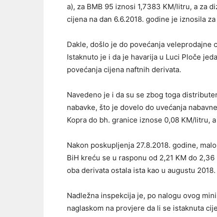
a), za BMB 95 iznosi 1,7383 KM/litru, a za d
cijena na dan 6.6.2018. godine je iznosila za
Dakle, došlo je do povećanja veleprodajne c
Istaknuto je i da je havarija u Luci Ploče je
povećanja cijena naftnih derivata.
Navedeno je i da su se zbog toga distributeri 
nabavke, što je dovelo do uvećanja nabavne 
Kopra do bh. granice iznose 0,08 KM/litru, 
Nakon poskupljenja 27.8.2018. godine, mal
BiH kreću se u rasponu od 2,21 KM do 2,36 
oba derivata ostala ista kao u augustu 2018.
Nadležna inspekcija je, po nalogu ovog min
naglaskom na provjere da li se istaknuta c