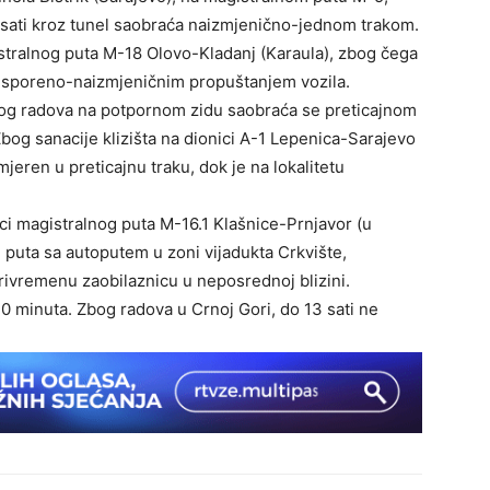
sati kroz tunel saobraća naizmjenično-jednom trakom.
istralnog puta M-18 Olovo-Kladanj (Karaula), zbog čega
usporeno-naizmjeničnim propuštanjem vozila.
bog radova na potpornom zidu saobraća se preticajnom
bog sanacije klizišta na dionici A-1 Lepenica-Sarajevo
jeren u preticajnu traku, dok je na lokalitetu
i magistralnog puta M-16.1 Klašnice-Prnjavor (u
 puta sa autoputem u zoni vijadukta Crkvište,
rivremenu zaobilaznicu u neposrednoj blizini.
 minuta. Zbog radova u Crnoj Gori, do 13 sati ne