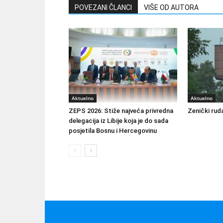
POVEZANI ČLANCI
VIŠE OD AUTORA
Aktuelno
Aktuelno
ZEPS 2026: Stiže najveća privredna
Zenički ruda
delegacija iz Libije koja je do sada
posjetila Bosnu i Hercegovinu