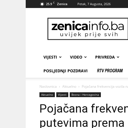
C
25.9
Petak, 7 Augusta, 2026
Zenica
zenicainfo.ba
VIJESTI
VIDEO
PRIVREDA
POSLJEDNJI POZDRAVI
Naslovnica
Aktuelno
Pojačana frekvencija vozila 
Aktuelno
Vijesti
Bosna i Hercegovina
Pojačana frekven
putevima prema 