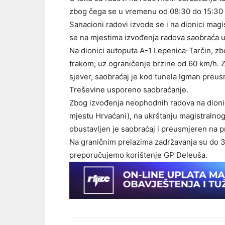
zbog čega se u vremenu od 08:30 do 15:30 
Sanacioni radovi izvode se i na dionici mag
se na mjestima izvođenja radova saobraća 
Na dionici autoputa A-1 Lepenica-Tarčin, z
trakom, uz ograničenje brzine od 60 km/h. Z
sjever, saobraćaj je kod tunela Igman preusm
Treševine usporeno saobraćanje.
Zbog izvođenja neophodnih radova na dionic
mjestu Hrvaćani), na ukrštanju magistralnog
obustavljen je saobraćaj i preusmjeren na p
Na graničnim prelazima zadržavanja su do 30
preporučujemo korištenje GP Deleuša.