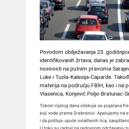
Povodom obilježavanja 23. godišnjic
identifikovanih žrtava, danas je zabra
nosivosti na putnim pravcima Saraje
Luke i Tuzla-Kalesija-Caparde. Takođ
materija na području FBIH, kao i na 
Vlasenica, Konjević Polje-Bratunac-S
Tokom cijelog dana očekuje se pojačana fre
koji vode prema Srebrenici. Apelujemo na 
i da poštuju upute ovlaštenih lica, saopšte
U toku su radovi na redovnom održavanju tu