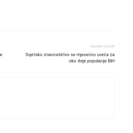
Naredni članak
le
Svjetsko stanovništvo se mjesečno uveća za
oko dvije populacije BiH