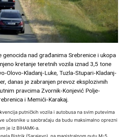
e genocida nad građanima Srebrenice i ukopa
njeno kretanje teretnih vozila iznad 3,5 tone
vo-Olovo-Kladanj-Luke, Tuzla-Stupari-Kladanj-
er, danas je zabranjen prevoz eksplozivnih
putnim pravcima Zvornik-Konjević Polje-
rebrenica i Memići-Karakaj.
kvencija putničkih vozila i autobusa na svim putevima
sve učesnike u saobraćaju da budu maksimalno oprezni
nom je iz BIHAMK-a.
nela Bistrik (Sarajevo), na magistralnom putu M-5,