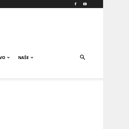
IVO
NAŠE