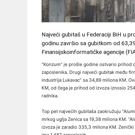
Najveći gubitaš u Federaciji BiH u pro
godinu završio sa gubitkom od 63,39
Finansijskoinformatičke agencije (FIA
“Konzum” je prošle godine ostvario prihod 
zaposlenika. Drugi najveći gubitak među fir
industrija Lukavac” sa 34,89 miliona KM. Ov
KM, od čega je prihod od izvoza iznosio 254
radnika.
Top pet najvećih gubitaša zaokružuju “Alumi
mrkog uglja Zenica sa 19,38 miliona KM. “Al
izvoza je zaradio 335,3 miliona KM. Zenički
ima 1.487 zaposlenih.