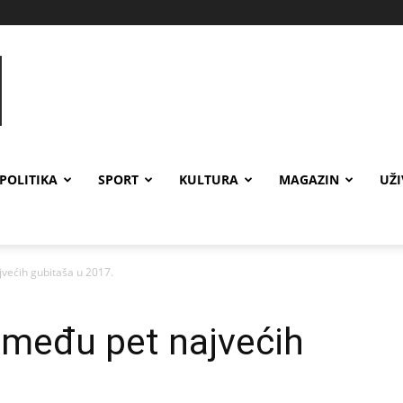
POLITIKA
SPORT
KULTURA
MAGAZIN
UŽ
većih gubitaša u 2017.
 među pet najvećih