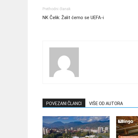
Prethodni članak
NK Čelik: Žalit ćemo se UEFA-i
POVEZANI ČLANCI
VIŠE OD AUTORA