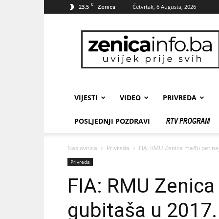
C
23.5
Četvrtak, 6 Augusta, 2026
Zenica
zenicainfo.ba
VIJESTI
VIDEO
PRIVREDA
POSLJEDNJI POZDRAVI
Naslovnica
Privreda
FIA: RMU Zenica među pet naj
Privreda
FIA: RMU Zenica
gubitaša u 2017.