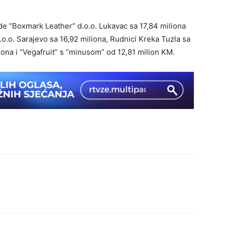
ede “Boxmark Leather” d.o.o. Lukavac sa 17,84 miliona
o.o. Sarajevo sa 16,92 miliona, Rudnici Kreka Tuzla sa
ona i “Vegafruit” s “minusom” od 12,81 milion KM.