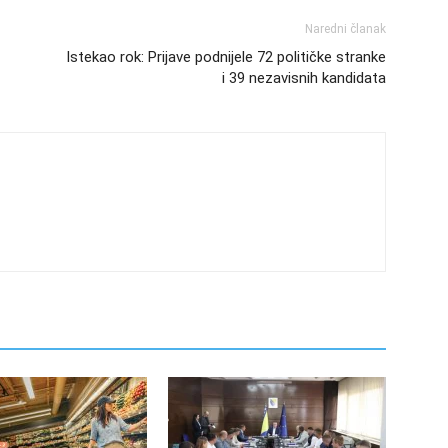
Naredni članak
Istekao rok: Prijave podnijele 72 političke stranke
i 39 nezavisnih kandidata