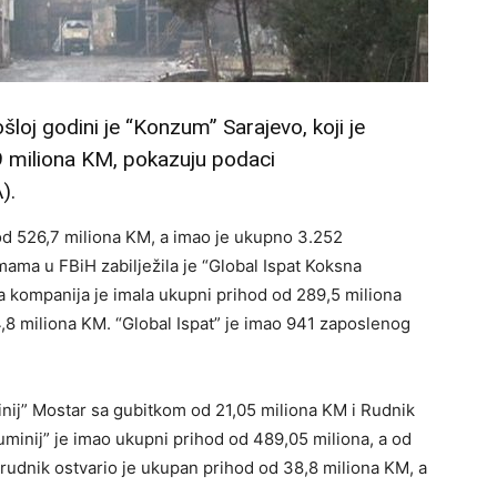
šloj godini je “Konzum” Sarajevo, koji je
 miliona KM, pokazuju podaci
).
od 526,7 miliona KM, a imao je ukupno 3.252
mama u FBiH zabilježila je “Global Ispat Koksna
a kompanija je imala ukupni prihod od 289,5 miliona
,8 miliona KM. “Global Ispat” je imao 941 zaposlenog
nij” Mostar sa gubitkom od 21,05 miliona KM i Rudnik
uminij” je imao ukupni prihod od 489,05 miliona, a od
 rudnik ostvario je ukupan prihod od 38,8 miliona KM, a