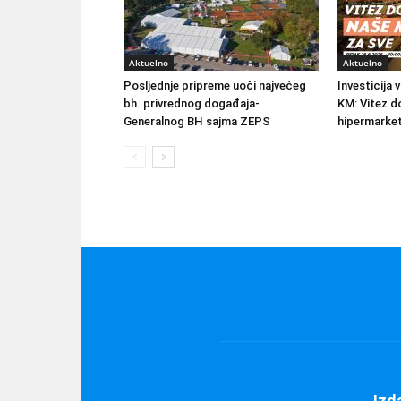
Aktuelno
Aktuelno
Posljednje pripreme uoči najvećeg
Investicija 
bh. privrednog događaja-
KM: Vitez do
Generalnog BH sajma ZEPS
hipermarke
Izd