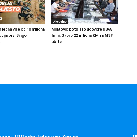
Aktuelno
vrijedna više od 10 miliona
Mijatović potpisao ugovore s 368
bija prvi Bingo
firmi: Skoro 22 miliona KM za MSP i
t
obrte
avač: JP Radio-televizija Zenica
P