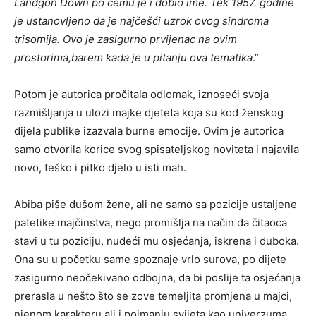
Landgon Down po čemu je i dobio ime. Tek 1957. godine
je ustanovljeno da je najčešći uzrok ovog sindroma
trisomija. Ovo je zasigurno prvijenac na ovim
prostorima,barem kada je u pitanju ova tematika
.”
Potom je autorica pročitala odlomak, iznoseći svoja
razmišljanja u ulozi majke djeteta koja su kod ženskog
dijela publike izazvala burne emocije. Ovim je autorica
samo otvorila korice svog spisateljskog noviteta i najavila
novo, teško i pitko djelo u isti mah.
Abiba piše dušom žene, ali ne samo sa pozicije ustaljene
patetike majčinstva, nego promišlja na način da čitaoca
stavi u tu poziciju, nudeći mu osjećanja, iskrena i duboka.
Ona su u početku same spoznaje vrlo surova, po dijete
zasigurno neočekivano odbojna, da bi poslije ta osjećanja
prerasla u nešto što se zove temeljita promjena u majci,
njenom karakteru ali i poimanju svijeta kao univerzuma