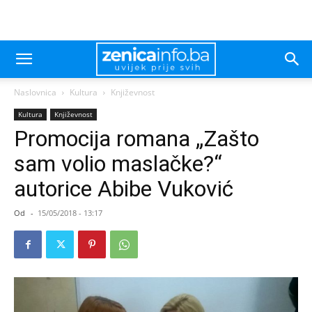
Naslovnica
Kultura
Književnost
Kultura
Književnost
Promocija romana „Zašto
sam volio maslačke?“
autorice Abibe Vuković
Od
-
15/05/2018 - 13:17