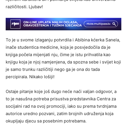
različitosti. Ljubav!
To je u svome izlaganju potvrdila i Abibina kćerka Sanela,
inače studentica medicine, koja je posvjedočila da je
knjiga počela mijenjati nju, čime je istu prihvatila kao
knjigu koja je njoj namjenjena, da spozna sebe i svijet koji
je samo trunku različitiji nego ga je ona do tada
percipirala. Nikako lošiji!
Ostaje pitanje koje još dugo neće naći valjan odgovor, a
to je nasušna potreba prisustva predstavnika Centra za
socijalni rad na ovoj promociji, iako su prema tvrdnjama
autorice uredno pozvani, zatim brojnih udruženja koja
okupljaju djecu sa posebnim potrebama.