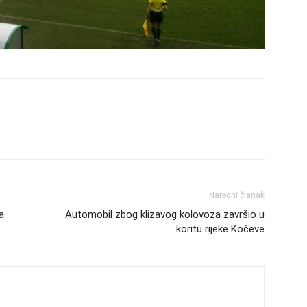
Naredni članak
a
Automobil zbog klizavog kolovoza završio u
koritu rijeke Kočeve