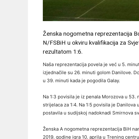
Ženska nogometna reprezentacija Bo
N/FSBiH u okviru kvalifikacija za Svje
rezultatom 1:6.
Naša reprezentacija povela je već u 5. min
izjednačile su 26. minuti golom Danilove. Do
u 39. minuti kada je pogodila Galay.
Na 1:3 povisila je iz penala Morozova u 53. 
strijelaca za 1:4. Na 1:5 povisila je Danilova
postavila u sudijskoj nadoknadi Smirnova s
Ženska A nogometna reprezentacija BiH nar
2019. godine igra 10. aprila u Trening centru