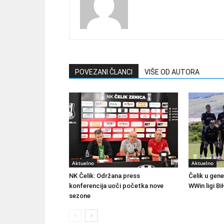
POVEZANI ČLANCI
VIŠE OD AUTORA
Aktuelno
Aktuelno
NK Čelik: Održana press
Čelik u gene
konferencija uoči početka nove
WWin ligi Bi
sezone