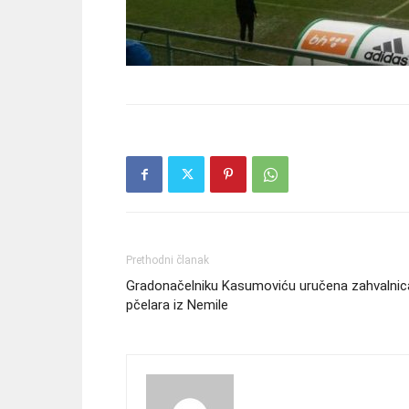
Prethodni članak
Gradonačelniku Kasumoviću uručena zahvalnic
pčelara iz Nemile