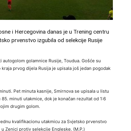
sne i Hercegovina danas je u Trening centru
tsko prvenstvo izgubila od selekcije Rusije
uti autogolom golamnice Rusije, Toudua. Gošće su
 kraja prvog dijela Rusija je upisala još jedan pogodak
minuti. Pet minuta kasnije, Smirnova se upisala u listu
 u 85. minuti utakmice, dok je konačan rezultat od 1:6
vojim drugim golom.
ednu kvalifikacionu utakmicu za Svjetsko prvenstvo
 u Zenici protiv selekcije Engleske. (M.P.)