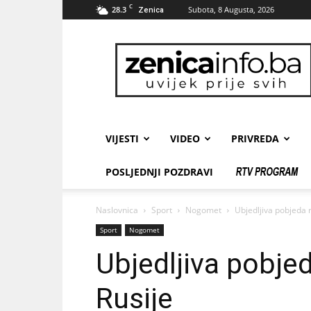
C
28.3
Subota, 8 Augusta, 2026
Zenica
zenicainfo.ba
VIJESTI
VIDEO
PRIVREDA
POSLJEDNJI POZDRAVI
Naslovnica
Sport
Nogomet
Ubjedljiva pobjeda 
Sport
Nogomet
Ubjedljiva pobje
Rusije