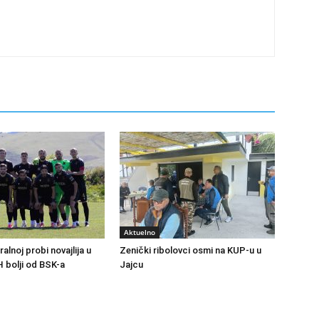
Aktuelno
ralnoj probi novajlija u
Zenički ribolovci osmi na KUP-u u
H bolji od BSK-a
Jajcu