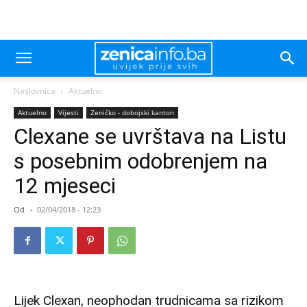
Naslovnica
Aktuelno
Aktuelno
Vijesti
Zeničko - dobojski kanton
Clexane se uvrštava na Listu
s posebnim odobrenjem na
12 mjeseci
Od
-
02/04/2018 - 12:23
Lijek Clexan, neophodan trudnicama sa rizikom