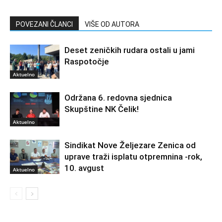
POVEZANI ČLANCI
VIŠE OD AUTORA
Deset zeničkih rudara ostali u jami
Raspotočje
Aktuelno
Održana 6. redovna sjednica
Skupštine NK Čelik!
Aktuelno
Sindikat Nove Željezare Zenica od
uprave traži isplatu otpremnina -rok,
10. avgust
Aktuelno