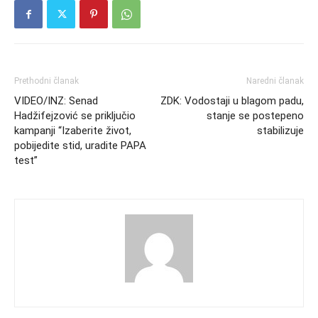
Prethodni članak
Naredni članak
VIDEO/INZ: Senad
ZDK: Vodostaji u blagom padu,
Hadžifejzović se priključio
stanje se postepeno
kampanji “Izaberite život,
stabilizuje
pobijedite stid, uradite PAPA
test”