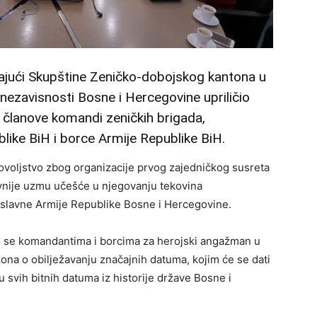
ajući Skupštine Zeničko-dobojskog kantona u
ezavisnosti Bosne i Hercegovine upriličio
 članove komandi zeničkih brigada,
like BiH i borce Armije Republike BiH.
ovoljstvo zbog organizacije prvog zajedničkog susreta
ivnije uzmu učešće u njegovanju tekovina
 slavne Armije Republike Bosne i Hercegovine.
o se komandantima i borcima za herojski angažman u
kona o obilježavanju značajnih datuma, kojim će se dati
ju svih bitnih datuma iz historije države Bosne i