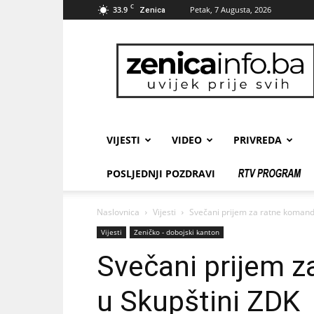
C
33.9
Petak, 7 Augusta, 2026
Zenica
zenicainfo.ba
VIJESTI
VIDEO
PRIVREDA
POSLJEDNJI POZDRAVI
Naslovnica
Vijesti
Svečani prijem za ratne komand
Vijesti
Zeničko - dobojski kanton
Svečani prijem 
u Skupštini ZDK