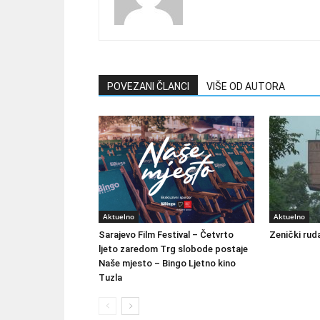
POVEZANI ČLANCI
VIŠE OD AUTORA
Aktuelno
Aktuelno
Sarajevo Film Festival – Četvrto
Zenički ruda
ljeto zaredom Trg slobode postaje
Naše mjesto – Bingo Ljetno kino
Tuzla