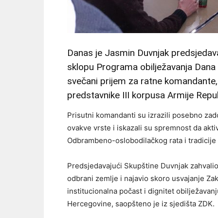
Danas je Jasmin Duvnjak predsjedav
sklopu Programa obilježavanja Dana n
svečani prijem za ratne komandante,
predstavnike III korpusa Armije Repub
Prisutni komandanti su izrazili posebno zad
ovakve vrste i iskazali su spremnost da akt
Odbrambeno-oslobodilačkog rata i tradicije
Predsjedavajući Skupštine Duvnjak zahvali
odbrani zemlje i najavio skoro usvajanje Za
institucionalna počast i dignitet obilježavan
Hercegovine, saopšteno je iz sjedišta ZDK.