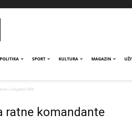
POLITIKA
SPORT
KULTURA
MAGAZIN
UŽ
ante u Skupštini ZDK
za ratne komandante