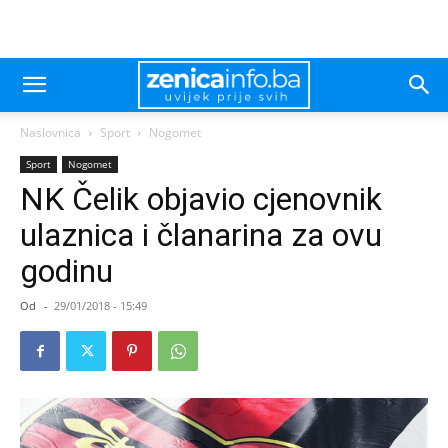
Naslovnica
Sport
Nogomet
Sport
Nogomet
NK Čelik objavio cjenovnik
ulaznica i članarina za ovu
godinu
Od
-
29/01/2018 - 15:49