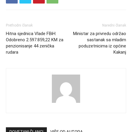
Prethodni članak
Naredni članak
Hitna sjednica Vlade FBiH:
Ministar za privredu održao
Odobreno 2.597.859,22 KM za
sastanak sa mladim
penzionisanje 44 zenička
poduzetnicima iz općine
rudara
Kakanj
POVEZANI ČLANCI
VIŠE OD AUTORA