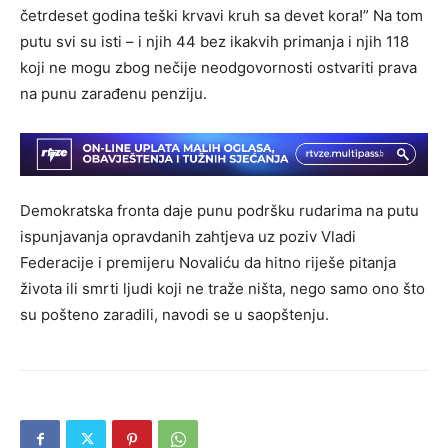
četrdeset godina teški krvavi kruh sa devet kora!” Na tom
putu svi su isti – i njih 44 bez ikakvih primanja i njih 118
koji ne mogu zbog nečije neodgovornosti ostvariti prava
na punu zarađenu penziju.
Demokratska fronta daje punu podršku rudarima na putu
ispunjavanja opravdanih zahtjeva uz poziv Vladi
Federacije i premijeru Novaliću da hitno riješe pitanja
života ili smrti ljudi koji ne traže ništa, nego samo ono što
su pošteno zaradili, navodi se u saopštenju.