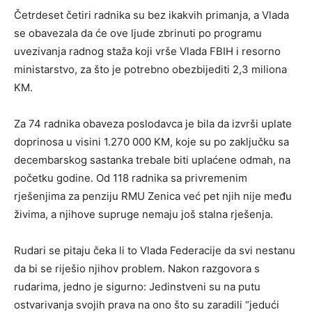
Četrdeset četiri radnika su bez ikakvih primanja, a Vlada
se obavezala da će ove ljude zbrinuti po programu
uvezivanja radnog staža koji vrše Vlada FBIH i resorno
ministarstvo, za što je potrebno obezbijediti 2,3 miliona
KM.
Za 74 radnika obaveza poslodavca je bila da izvrši uplate
doprinosa u visini 1.270 000 KM, koje su po zaključku sa
decembarskog sastanka trebale biti uplaćene odmah, na
početku godine. Od 118 radnika sa privremenim
rješenjima za penziju RMU Zenica već pet njih nije među
živima, a njihove supruge nemaju još stalna rješenja.
Rudari se pitaju čeka li to Vlada Federacije da svi nestanu
da bi se riješio njihov problem. Nakon razgovora s
rudarima, jedno je sigurno: Jedinstveni su na putu
ostvarivanja svojih prava na ono što su zaradili “jedući