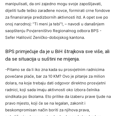
manipulisati, da oni zajedno mogu svoje zapošljavati,
dijeliti tuđe teško zarađene novce, formirati crne fondove
za finansiranje predizbornih aktivnosti itd. A opet sve po
onoj narodnoj: “Ti meni ja tebi”!, – navodi u današnjem
saopštenju Povjereništvo Regionalnog odbora BPS -
Sefer Halilović Zeničko-dobojskog kantona.
BPS primjećuje da je u BiH štrajkova sve više, ali
da se situacija u suštini ne mijenja.
-Pitamo se da li iko zna kada su prosvjetnim radnicima
povećane plaće, bar za 10 KM? Ovo je pitanje za milion
dolara, na koje trebaju dati odgovor direktno prosvjetni
radnici, koji sada imaju aktivnosti oko izbora čelnika
sindikata po školama. Eto prilike da izaberu prave ljude na
pravo mjesto, koji će se na legalan, zakonit i
beskompromisan način boriti za njihova prava,