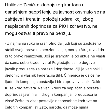
Halilović Zeničko-dobojskog kantona u
današnjem saopštenju za javnost osvrnulo se na
zahtjeve i trenutni položaj rudara, koji zbog
neuplaćenih doprinosa za PIO i zdravstvo, ne
mogu ostvariti pravo na penziju.
-U najmanju ruku je sramotno da ljudi koji su zasluženo
stekli svoje pravo na penzionisanje, moraju štrajkovati da
bi to pravo realizovali. Još je sramotnije od aktuelne vlasti
da sama sebe krade i vara! Pogledajte samo dugove
javnih preduzeća za poreze i doprinose, čiji je većinski ili
djelomični vlasnik Federacija BiH. Činjenica je da čelne
ljude tih kompanija postavlja i bira upravo vlasnik! Dakle
tu se krug zatvara. Najveći krivci za neplaćanje poreza i
doprinosa javnih ali i drugih kompanija i preduzeća je
vlast! Zašto ta vlast postavlja nesposobne kadrove na
čelo tih kompanija? Zato, narode, da može njima