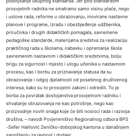
poboljšanje ukupnog standarda. Jer pod standardom
prosvjetnih radnika ne smatramo samo visinu plaće, nego
i uslove rada, reforme u obrazovanju, inovirane nastavne
planove i programe, izradu i obezbjeđenje udžbenika,
priručnika i drugih didaktičkih pomagala, savremene
pedagoške standarde, materijalna sredstva za realizaciju
praktičnog rada u školama, nabavku i opremanje škola
savremenim nastavnim i didaktičkim sredstvima, bolju
brigu za sigurnost i mjesto i ulogu učenika u nastavnom
procesu, kao i borbu za priznavanje statusa da su
obrazovanje i odgoj djelatnosti od posebnog društvenog
interesa, kako su to prosvjetni zakoni i odredili. To je
borba za povratak dostojanstva prosvjetnom radniku i
shvatanje obrazovanja ne kao potrošnje, nego kao
proizvodnje novih snaga koje će biti nosioci rada i razvoja
društva, – navodi Povjereništvo Regionalnog odbora BPS
-Sefer Halilović Zeničko-dobojskog kantona u današnjem
saopštenju za javnost i dodaje: