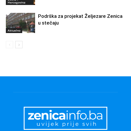
Hercegovina
Podrška za projekat Željezare Zenica
u stečaju
Aktuelno